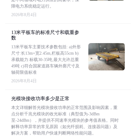
障电力系统稳定运行。
2026年8月4日
13米平板车的标准尺寸和载重参
数
13米平板车主要技术参数包括: a)外形
尺寸:长13m×宽2.45m,栏板高55cm b)
承载能力:标载30-35吨,最大允许总重
49吨 c)符合国家道路车辆外廓尺寸及
轴荷限值标准
2026年8月4日
光模块接收功率多少是正常
本文详细解答光模块接收功率的正常范围及影响因素，重
点分析千兆光模块的收光标准（典型值为-3dBm
至-24dBm），并提供不同速率光模块的参考值表格。同时
解释功率异常的常见原因（如光纤损耗、连接器问题）及
解决方案，帮助用户快速判断网络性能问题。