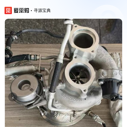
寻源宝典
‹
›