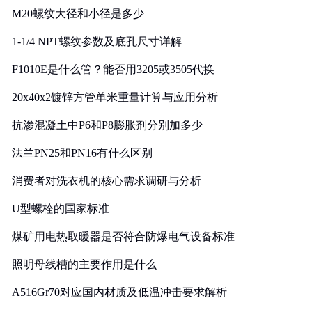
M20螺纹大径和小径是多少
1-1/4 NPT螺纹参数及底孔尺寸详解
F1010E是什么管？能否用3205或3505代换
20x40x2镀锌方管单米重量计算与应用分析
抗渗混凝土中P6和P8膨胀剂分别加多少
法兰PN25和PN16有什么区别
消费者对洗衣机的核心需求调研与分析
U型螺栓的国家标准
煤矿用电热取暖器是否符合防爆电气设备标准
照明母线槽的主要作用是什么
A516Gr70对应国内材质及低温冲击要求解析