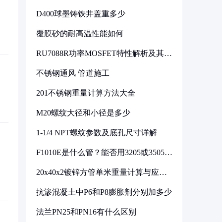
D400球墨铸铁井盖重多少
覆膜砂的耐高温性能如何
RU7088R功率MOSFET特性解析及其在
可调电源设计中的实践
不锈钢通风 管道施工
201不锈钢重量计算方法大全
M20螺纹大径和小径是多少
1-1/4 NPT螺纹参数及底孔尺寸详解
F1010E是什么管？能否用3205或3505代
换
20x40x2镀锌方管单米重量计算与应用
分析
抗渗混凝土中P6和P8膨胀剂分别加多少
法兰PN25和PN16有什么区别