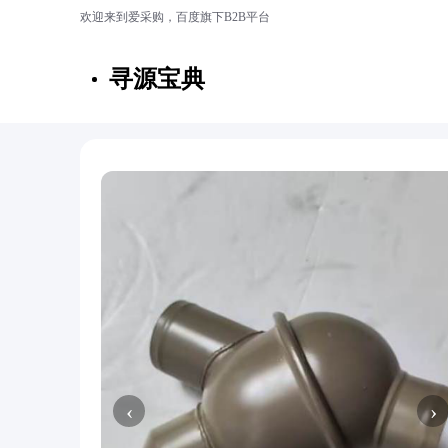
欢迎来到爱采购，百度旗下B2B平台
寻源宝典
‹
›