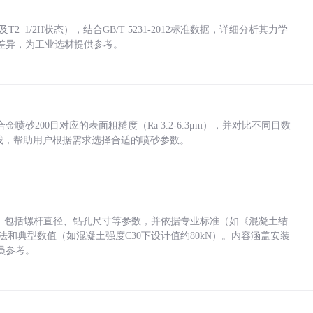
_1/2H状态），结合GB/T 5231-2012标准数据，详细分析其力学
差异，为工业选材提供参考。
砂200目对应的表面粗糙度（Ra 3.2-6.3μm），并对比不同目数
业实践，帮助用户根据需求选择合适的喷砂参数。
力，包括螺杆直径、钻孔尺寸等参数，并依据专业标准（如《混凝土结
方法和典型数值（如混凝土强度C30下设计值约80kN）。内容涵盖安装
员参考。