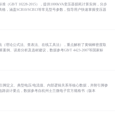
/T 10228-2015），提供1000kVA变压器损耗计算实例，分步
，涵盖SCB10/SCB13等常见型号参数，指导用户快速掌握变压器
法（理论公式法、查表法、在线工具法），重点解析了黄铜棒密度取
计算案例、误差分析及选材建议，数据参考GB/T 4423-2007等国家标
括各引脚定义、典型电压/电流值、内部逻辑关系等核心数据，并附引脚参
电路设计要点，数据参考自杭州士兰微电子官方规格书（版本