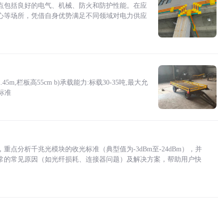
点包括良好的电气、机械、防火和防护性能。在应
心等场所，凭借自身优势满足不同领域对电力供应
5m,栏板高55cm b)承载能力:标载30-35吨,最大允
标准
点分析千兆光模块的收光标准（典型值为-3dBm至-24dBm），并
常的常见原因（如光纤损耗、连接器问题）及解决方案，帮助用户快