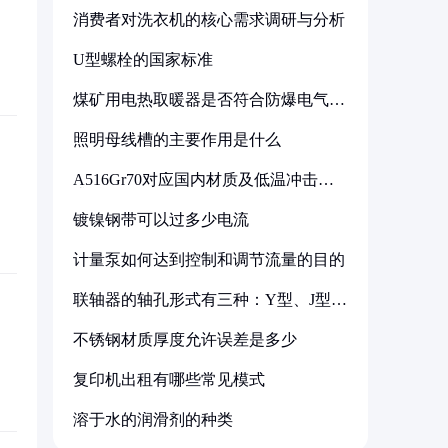
消费者对洗衣机的核心需求调研与分析
U型螺栓的国家标准
煤矿用电热取暖器是否符合防爆电气设
备标准
照明母线槽的主要作用是什么
A516Gr70对应国内材质及低温冲击要
求解析
镀镍钢带可以过多少电流
计量泵如何达到控制和调节流量的目的
联轴器的轴孔形式有三种：Y型、J型、
Z型
不锈钢材质厚度允许误差是多少
复印机出租有哪些常见模式
溶于水的润滑剂的种类