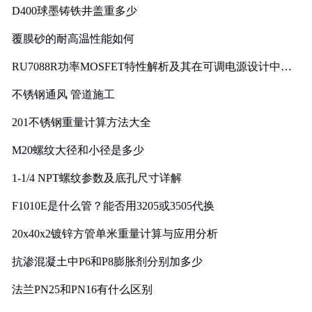
D400球墨铸铁井盖重多少
覆膜砂的耐高温性能如何
RU7088R功率MOSFET特性解析及其在可调电源设计中的
实践
不锈钢通风 管道施工
201不锈钢重量计算方法大全
M20螺纹大径和小径是多少
1-1/4 NPT螺纹参数及底孔尺寸详解
F1010E是什么管？能否用3205或3505代换
20x40x2镀锌方管单米重量计算与应用分析
抗渗混凝土中P6和P8膨胀剂分别加多少
法兰PN25和PN16有什么区别