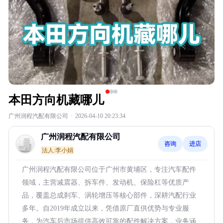
本田方向机藏哪儿
广州润程汽配有限公司
·
2026-04-10 20:23:34
广州润程汽配有限公司
咨询
进店
法人:李小娟
广州润程汽配有限公司位于广州市黄埔区，专注汽车配件
领域，主营减震器、拆车件、发动机、保险杠等优质产
品，覆盖总成刹车、涡轮增压等核心部件，深耕汽配行业
多年。自2019年成立以来，凭借原厂直供优势与专业服
务，为汽车后市场提供高效可靠的配件解决方案，业务涵