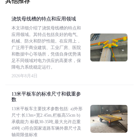
其他推荐
浇筑母线槽的特点和应用领域
本文详细介绍了浇筑母线槽的特点和
应用领域。其特点包括良好的电气、
机械、防火和防护性能。在应用上，
广泛用于商业建筑、工业厂房、医院
和数据中心等场所，凭借自身优势满
足不同领域对电力供应的高要求，保
障电力系统稳定运行。
2026年8月4日
13米平板车的标准尺寸和载重参
数
13米平板车主要技术参数包括: a)外形
尺寸:长13m×宽2.45m,栏板高55cm b)
承载能力:标载30-35吨,最大允许总重
49吨 c)符合国家道路车辆外廓尺寸及
轴荷限值标准