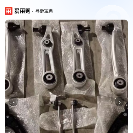
寻源宝典
‹
›