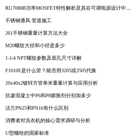
RU7088R功率MOSFET特性解析及其在可调电源设计中的
实践
不锈钢通风 管道施工
201不锈钢重量计算方法大全
M20螺纹大径和小径是多少
1-1/4 NPT螺纹参数及底孔尺寸详解
F1010E是什么管？能否用3205或3505代换
20x40x2镀锌方管单米重量计算与应用分析
抗渗混凝土中P6和P8膨胀剂分别加多少
法兰PN25和PN16有什么区别
消费者对洗衣机的核心需求调研与分析
U型螺栓的国家标准