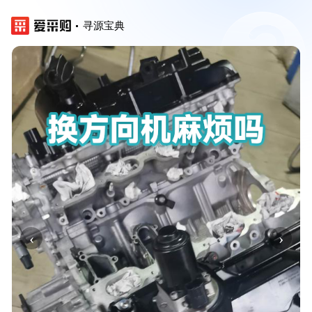
寻源宝典
‹
›