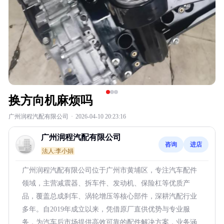
换方向机麻烦吗
广州润程汽配有限公司
·
2026-04-10 20:23:16
广州润程汽配有限公司
咨询
进店
法人:李小娟
广州润程汽配有限公司位于广州市黄埔区，专注汽车配件
领域，主营减震器、拆车件、发动机、保险杠等优质产
品，覆盖总成刹车、涡轮增压等核心部件，深耕汽配行业
多年。自2019年成立以来，凭借原厂直供优势与专业服
务，为汽车后市场提供高效可靠的配件解决方案，业务涵