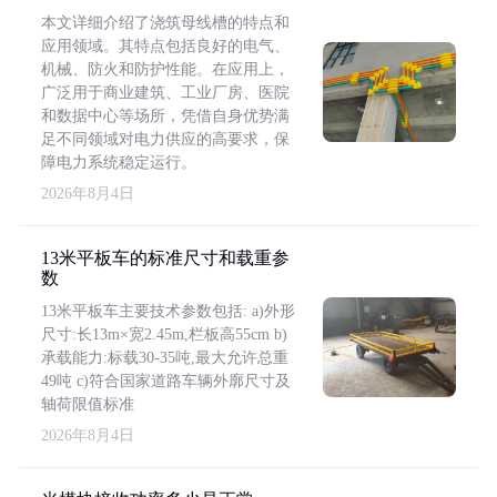
本文详细介绍了浇筑母线槽的特点和
应用领域。其特点包括良好的电气、
机械、防火和防护性能。在应用上，
广泛用于商业建筑、工业厂房、医院
和数据中心等场所，凭借自身优势满
足不同领域对电力供应的高要求，保
障电力系统稳定运行。
2026年8月4日
13米平板车的标准尺寸和载重参
数
13米平板车主要技术参数包括: a)外形
尺寸:长13m×宽2.45m,栏板高55cm b)
承载能力:标载30-35吨,最大允许总重
49吨 c)符合国家道路车辆外廓尺寸及
轴荷限值标准
2026年8月4日