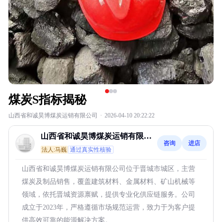
煤炭S指标揭秘
山西省和诚昊博煤炭运销有限公司
·
2026-04-10 20:22:22
山西省和诚昊博煤炭运销有限公
咨询
进店
司
法人:马巍
通过真实性核验
山西省和诚昊博煤炭运销有限公司位于晋城市城区，主营
煤炭及制品销售，覆盖建筑材料、金属材料、矿山机械等
领域，依托晋城资源禀赋，提供专业化供应链服务。公司
成立于2023年，严格遵循市场规范运营，致力于为客户提
供高效可靠的能源解决方案。