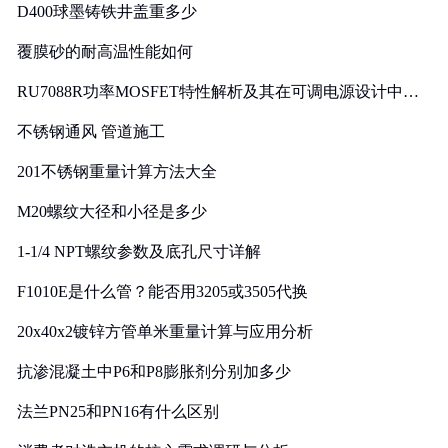
D400球墨铸铁井盖重多少
覆膜砂的耐高温性能如何
RU7088R功率MOSFET特性解析及其在可调电源设计中的
实践
不锈钢通风 管道施工
201不锈钢重量计算方法大全
M20螺纹大径和小径是多少
1-1/4 NPT螺纹参数及底孔尺寸详解
F1010E是什么管？能否用3205或3505代换
20x40x2镀锌方管单米重量计算与应用分析
抗渗混凝土中P6和P8膨胀剂分别加多少
法兰PN25和PN16有什么区别