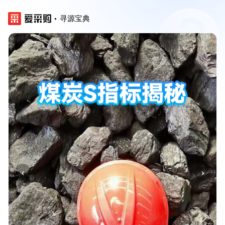
寻源宝典
‹
›