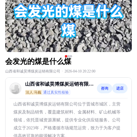
会发光的煤是什么煤
山西省和诚昊博煤炭运销有限公司
·
2026-04-10 20:22:00
山西省和诚昊博煤炭运销有限公
咨询
进店
司
法人:马巍
通过真实性核验
山西省和诚昊博煤炭运销有限公司位于晋城市城区，主营
煤炭及制品销售，覆盖建筑材料、金属材料、矿山机械等
领域，依托晋城资源禀赋，提供专业化供应链服务。公司
成立于2023年，严格遵循市场规范运营，致力于为客户提
供高效可靠的能源解决方案。