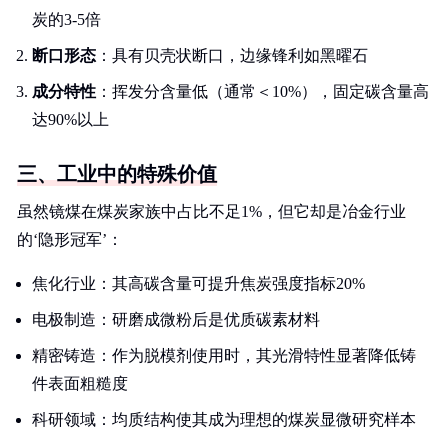
炭的3-5倍
断口形态
：具有贝壳状断口，边缘锋利如黑曜石
成分特性
：挥发分含量低（通常＜10%），固定碳含量高
达90%以上
三、工业中的特殊价值
虽然镜煤在煤炭家族中占比不足1%，但它却是冶金行业
的‘隐形冠军’：
焦化行业：其高碳含量可提升焦炭强度指标20%
电极制造：研磨成微粉后是优质碳素材料
精密铸造：作为脱模剂使用时，其光滑特性显著降低铸
件表面粗糙度
科研领域：均质结构使其成为理想的煤炭显微研究样本