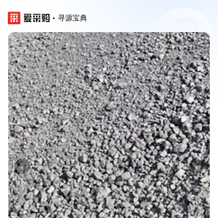
寻源宝典
‹
›