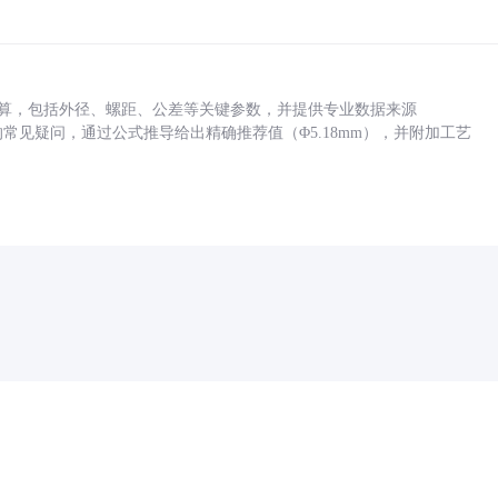
底孔计算，包括外径、螺距、公差等关键参数，并提供专业数据来源
孔尺寸的常见疑问，通过公式推导给出精确推荐值（Φ5.18mm），并附加工艺
药品医疗器械网络信息服务备案(京)网药械信息备字（2021）第00159号