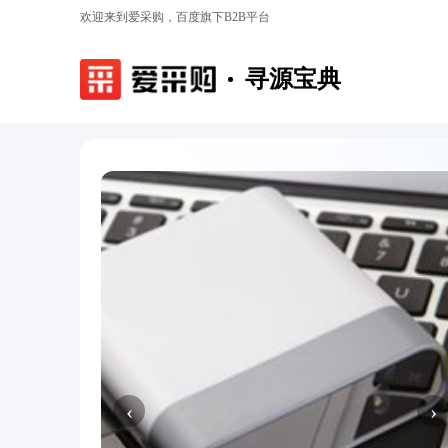
欢迎来到爱采购，百度旗下B2B平台
寻源宝典
‹
›