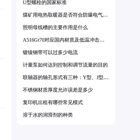
U型螺栓的国家标准
煤矿用电热取暖器是否符合防爆电气设
备标准
照明母线槽的主要作用是什么
A516Gr70对应国内材质及低温冲击要
求解析
镀镍钢带可以过多少电流
计量泵如何达到控制和调节流量的目的
联轴器的轴孔形式有三种：Y型、J型、
Z型
不锈钢材质厚度允许误差是多少
复印机出租有哪些常见模式
溶于水的润滑剂的种类