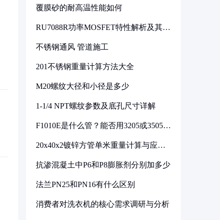
覆膜砂的耐高温性能如何
RU7088R功率MOSFET特性解析及其在
可调电源设计中的实践
不锈钢通风 管道施工
201不锈钢重量计算方法大全
M20螺纹大径和小径是多少
1-1/4 NPT螺纹参数及底孔尺寸详解
F1010E是什么管？能否用3205或3505代
换
20x40x2镀锌方管单米重量计算与应用
分析
抗渗混凝土中P6和P8膨胀剂分别加多少
法兰PN25和PN16有什么区别
消费者对洗衣机的核心需求调研与分析