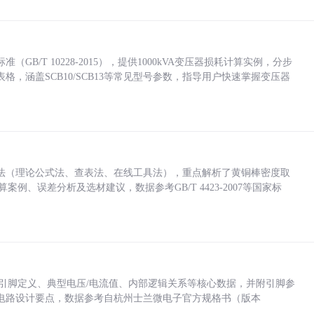
/T 10228-2015），提供1000kVA变压器损耗计算实例，分步
，涵盖SCB10/SCB13等常见型号参数，指导用户快速掌握变压器
法（理论公式法、查表法、在线工具法），重点解析了黄铜棒密度取
计算案例、误差分析及选材建议，数据参考GB/T 4423-2007等国家标
括各引脚定义、典型电压/电流值、内部逻辑关系等核心数据，并附引脚参
电路设计要点，数据参考自杭州士兰微电子官方规格书（版本