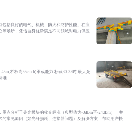
点包括良好的电气、机械、防火和防护性能。在应
心等场所，凭借自身优势满足不同领域对电力供应
5m,栏板高55cm b)承载能力:标载30-35吨,最大允
标准
点分析千兆光模块的收光标准（典型值为-3dBm至-24dBm），并
常的常见原因（如光纤损耗、连接器问题）及解决方案，帮助用户快