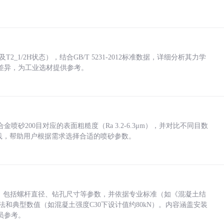
_1/2H状态），结合GB/T 5231-2012标准数据，详细分析其力学
差异，为工业选材提供参考。
砂200目对应的表面粗糙度（Ra 3.2-6.3μm），并对比不同目数
业实践，帮助用户根据需求选择合适的喷砂参数。
力，包括螺杆直径、钻孔尺寸等参数，并依据专业标准（如《混凝土结
方法和典型数值（如混凝土强度C30下设计值约80kN）。内容涵盖安装
员参考。