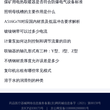
煤矿用电热取暖器是否符合防爆电气设备标准
照明母线槽的主要作用是什么
A516Gr70对应国内材质及低温冲击要求解析
镀镍钢带可以过多少电流
计量泵如何达到控制和调节流量的目的
联轴器的轴孔形式有三种：Y型、J型、Z型
不锈钢材质厚度允许误差是多少
复印机出租有哪些常见模式
溶于水的润滑剂的种类
药品医疗器械网络信息服务备案(京)网药械信息备字（2021）第00159号
京ICP证030173号
京公网安备11000002000001号