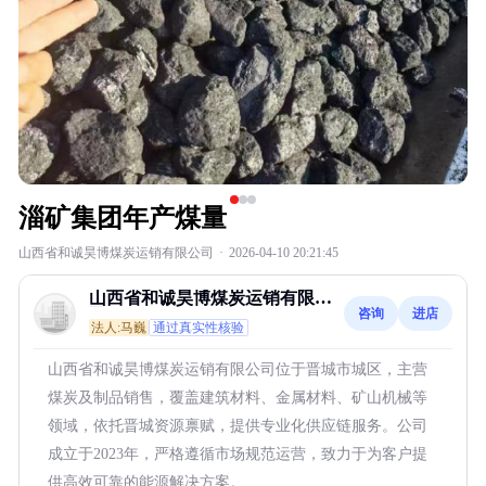
淄矿集团年产煤量
山西省和诚昊博煤炭运销有限公司
·
2026-04-10 20:21:45
山西省和诚昊博煤炭运销有限公
咨询
进店
司
法人:马巍
通过真实性核验
山西省和诚昊博煤炭运销有限公司位于晋城市城区，主营
煤炭及制品销售，覆盖建筑材料、金属材料、矿山机械等
领域，依托晋城资源禀赋，提供专业化供应链服务。公司
成立于2023年，严格遵循市场规范运营，致力于为客户提
供高效可靠的能源解决方案。