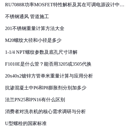
RU7088R功率MOSFET特性解析及其在可调电源设计中的
实践
不锈钢通风 管道施工
201不锈钢重量计算方法大全
M20螺纹大径和小径是多少
1-1/4 NPT螺纹参数及底孔尺寸详解
F1010E是什么管？能否用3205或3505代换
20x40x2镀锌方管单米重量计算与应用分析
抗渗混凝土中P6和P8膨胀剂分别加多少
法兰PN25和PN16有什么区别
消费者对洗衣机的核心需求调研与分析
U型螺栓的国家标准