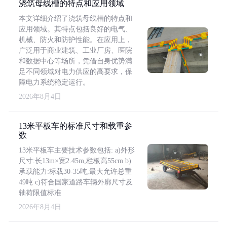
浇筑母线槽的特点和应用领域
本文详细介绍了浇筑母线槽的特点和
应用领域。其特点包括良好的电气、
机械、防火和防护性能。在应用上，
广泛用于商业建筑、工业厂房、医院
和数据中心等场所，凭借自身优势满
足不同领域对电力供应的高要求，保
障电力系统稳定运行。
2026年8月4日
13米平板车的标准尺寸和载重参
数
13米平板车主要技术参数包括: a)外形
尺寸:长13m×宽2.45m,栏板高55cm b)
承载能力:标载30-35吨,最大允许总重
49吨 c)符合国家道路车辆外廓尺寸及
轴荷限值标准
2026年8月4日