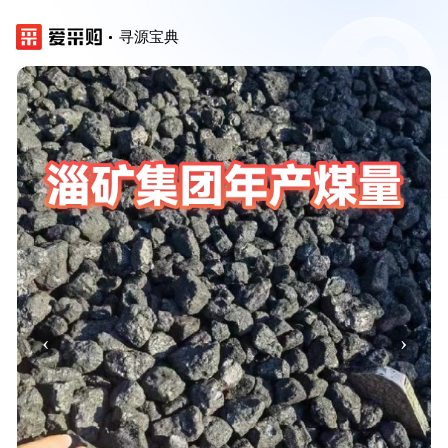
寻源宝典
‹
›