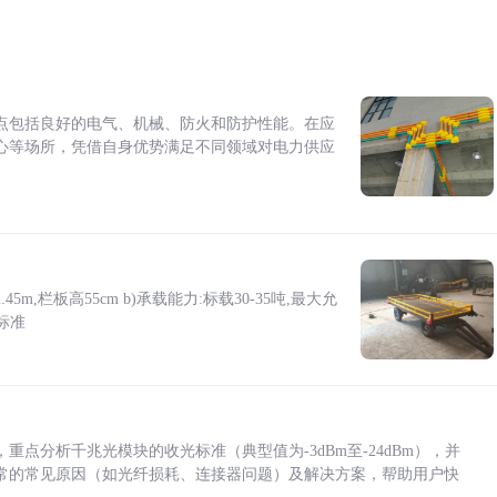
点包括良好的电气、机械、防火和防护性能。在应
心等场所，凭借自身优势满足不同领域对电力供应
5m,栏板高55cm b)承载能力:标载30-35吨,最大允
标准
点分析千兆光模块的收光标准（典型值为-3dBm至-24dBm），并
常的常见原因（如光纤损耗、连接器问题）及解决方案，帮助用户快