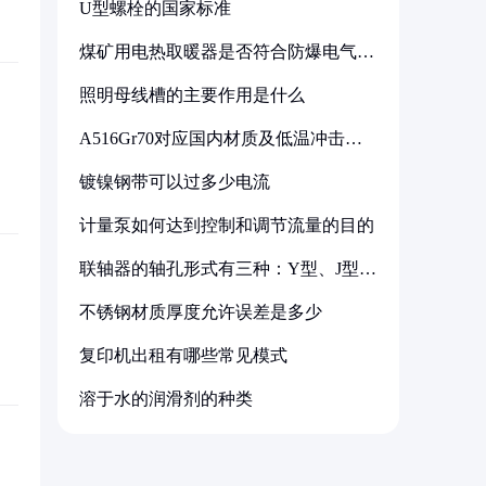
U型螺栓的国家标准
煤矿用电热取暖器是否符合防爆电气设
备标准
照明母线槽的主要作用是什么
A516Gr70对应国内材质及低温冲击要
求解析
镀镍钢带可以过多少电流
计量泵如何达到控制和调节流量的目的
联轴器的轴孔形式有三种：Y型、J型、
Z型
不锈钢材质厚度允许误差是多少
复印机出租有哪些常见模式
溶于水的润滑剂的种类