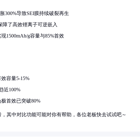
膨胀300%导致SEI膜持续破裂再生
结构保障了高效锂离子可逆嵌入
500mAh/g容量与85%首效
容量5-15%
近100%
极首效已突破80%
考，其中对比功能可能对你有帮助，各位老板快去试试吧～