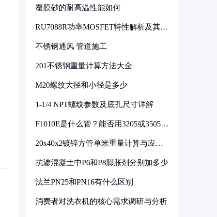
覆膜砂的耐高温性能如何
RU7088R功率MOSFET特性解析及其在
可调电源设计中的实践
不锈钢通风 管道施工
201不锈钢重量计算方法大全
M20螺纹大径和小径是多少
1-1/4 NPT螺纹参数及底孔尺寸详解
F1010E是什么管？能否用3205或3505代
换
20x40x2镀锌方管单米重量计算与应用
分析
抗渗混凝土中P6和P8膨胀剂分别加多少
法兰PN25和PN16有什么区别
消费者对洗衣机的核心需求调研与分析