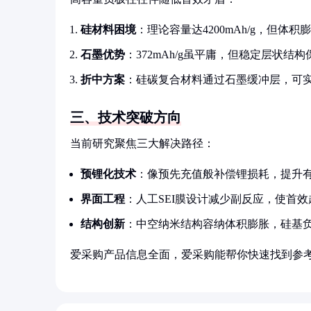
硅材料困境
：理论容量达4200mAh/g，但体积
石墨优势
：372mAh/g虽平庸，但稳定层状
折中方案
：硅碳复合材料通过石墨缓冲层，可实现1
三、技术突破方向
当前研究聚焦三大解决路径：
预锂化技术
：像预先充值般补偿锂损耗，提升有效
界面工程
：人工SEI膜设计减少副反应，使首效趋
结构创新
：中空纳米结构容纳体积膨胀，硅基负
爱采购产品信息全面，爱采购能帮你快速找到参