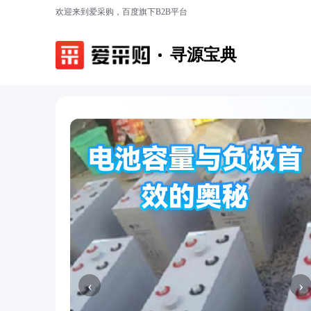
欢迎来到爱采购，百度旗下B2B平台
寻源宝典
‹
›