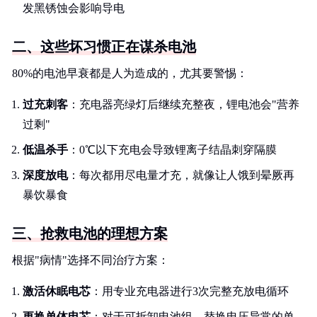
发黑锈蚀会影响导电
二、这些坏习惯正在谋杀电池
80%的电池早衰都是人为造成的，尤其要警惕：
过充刺客
：充电器亮绿灯后继续充整夜，锂电池会"营养
过剩"
低温杀手
：0℃以下充电会导致锂离子结晶刺穿隔膜
深度放电
：每次都用尽电量才充，就像让人饿到晕厥再
暴饮暴食
三、抢救电池的理想方案
根据"病情"选择不同治疗方案：
激活休眠电芯
：用专业充电器进行3次完整充放电循环
更换单体电芯
：对于可拆卸电池组，替换电压异常的单