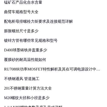
锰矿石产品化合水含量
曲臂车规格型号大全
配电柜母排螺栓力矩要求及连接规范详解
膨胀螺丝尺寸是多少
镀锌方管有哪些常见规格和型号
D400球墨铸铁井盖重多少
覆膜砂的耐高温性能如何
RU7088R功率MOSFET特性解析及其在可调电源设计中的
实践
不锈钢通风 管道施工
201不锈钢重量计算方法大全
M20螺纹大径和小径是多少