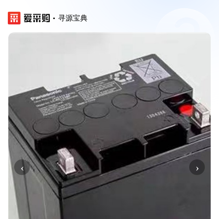
寻源宝典
‹
›