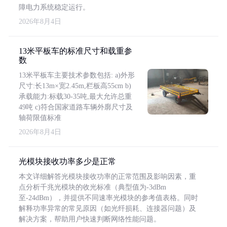
障电力系统稳定运行。
2026年8月4日
13米平板车的标准尺寸和载重参
数
13米平板车主要技术参数包括: a)外形
尺寸:长13m×宽2.45m,栏板高55cm b)
承载能力:标载30-35吨,最大允许总重
49吨 c)符合国家道路车辆外廓尺寸及
轴荷限值标准
2026年8月4日
光模块接收功率多少是正常
本文详细解答光模块接收功率的正常范围及影响因素，重
点分析千兆光模块的收光标准（典型值为-3dBm
至-24dBm），并提供不同速率光模块的参考值表格。同时
解释功率异常的常见原因（如光纤损耗、连接器问题）及
解决方案，帮助用户快速判断网络性能问题。