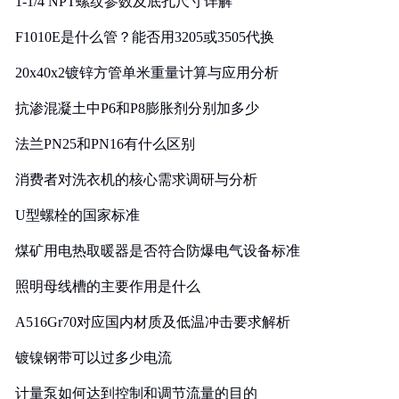
1-1/4 NPT螺纹参数及底孔尺寸详解
F1010E是什么管？能否用3205或3505代换
20x40x2镀锌方管单米重量计算与应用分析
抗渗混凝土中P6和P8膨胀剂分别加多少
法兰PN25和PN16有什么区别
消费者对洗衣机的核心需求调研与分析
U型螺栓的国家标准
煤矿用电热取暖器是否符合防爆电气设备标准
照明母线槽的主要作用是什么
A516Gr70对应国内材质及低温冲击要求解析
镀镍钢带可以过多少电流
计量泵如何达到控制和调节流量的目的