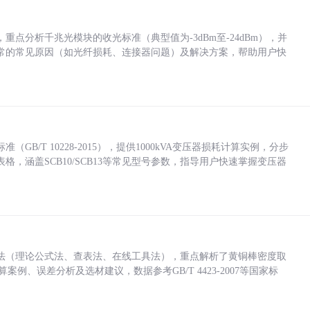
点分析千兆光模块的收光标准（典型值为-3dBm至-24dBm），并
常的常见原因（如光纤损耗、连接器问题）及解决方案，帮助用户快
/T 10228-2015），提供1000kVA变压器损耗计算实例，分步
，涵盖SCB10/SCB13等常见型号参数，指导用户快速掌握变压器
法（理论公式法、查表法、在线工具法），重点解析了黄铜棒密度取
计算案例、误差分析及选材建议，数据参考GB/T 4423-2007等国家标