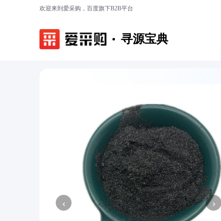
欢迎来到爱采购，百度旗下B2B平台
寻源宝典
‹
›