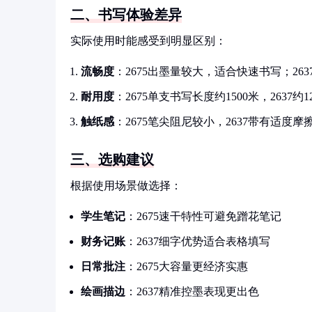
二、书写体验差异
实际使用时能感受到明显区别：
流畅度
：2675出墨量较大，适合快速书写；26
耐用度
：2675单支书写长度约1500米，2637约1
触纸感
：2675笔尖阻尼较小，2637带有适度摩
三、选购建议
根据使用场景做选择：
学生笔记
：2675速干特性可避免蹭花笔记
财务记账
：2637细字优势适合表格填写
日常批注
：2675大容量更经济实惠
绘画描边
：2637精准控墨表现更出色