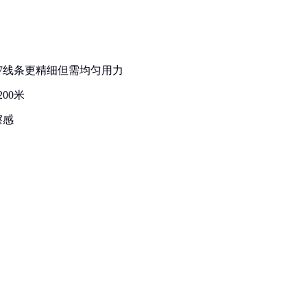
37线条更精细但需均匀用力
200米
擦感