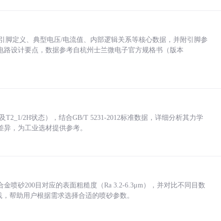
括各引脚定义、典型电压/电流值、内部逻辑关系等核心数据，并附引脚参
电路设计要点，数据参考自杭州士兰微电子官方规格书（版本
_1/2H状态），结合GB/T 5231-2012标准数据，详细分析其力学
差异，为工业选材提供参考。
砂200目对应的表面粗糙度（Ra 3.2-6.3μm），并对比不同目数
业实践，帮助用户根据需求选择合适的喷砂参数。