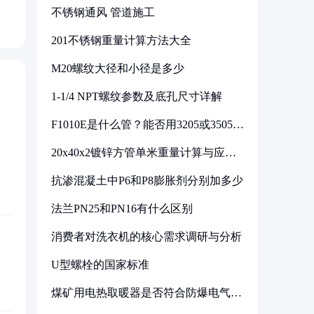
不锈钢通风 管道施工
201不锈钢重量计算方法大全
M20螺纹大径和小径是多少
1-1/4 NPT螺纹参数及底孔尺寸详解
F1010E是什么管？能否用3205或3505代
换
20x40x2镀锌方管单米重量计算与应用
分析
抗渗混凝土中P6和P8膨胀剂分别加多少
法兰PN25和PN16有什么区别
消费者对洗衣机的核心需求调研与分析
U型螺栓的国家标准
煤矿用电热取暖器是否符合防爆电气设
备标准