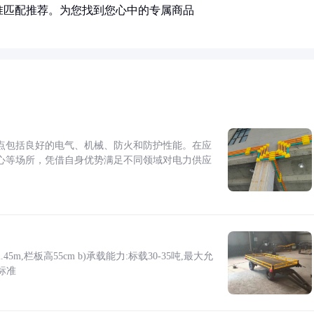
准匹配推荐。为您找到您心中的专属商品
点包括良好的电气、机械、防火和防护性能。在应
心等场所，凭借自身优势满足不同领域对电力供应
5m,栏板高55cm b)承载能力:标载30-35吨,最大允
标准