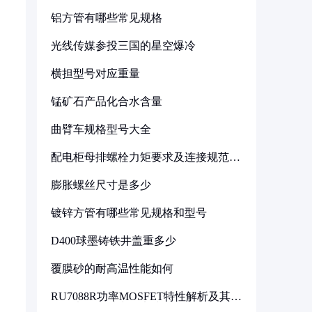
铝方管有哪些常见规格
光线传媒参投三国的星空爆冷
横担型号对应重量
锰矿石产品化合水含量
曲臂车规格型号大全
配电柜母排螺栓力矩要求及连接规范详
解
膨胀螺丝尺寸是多少
镀锌方管有哪些常见规格和型号
D400球墨铸铁井盖重多少
覆膜砂的耐高温性能如何
RU7088R功率MOSFET特性解析及其在
可调电源设计中的实践