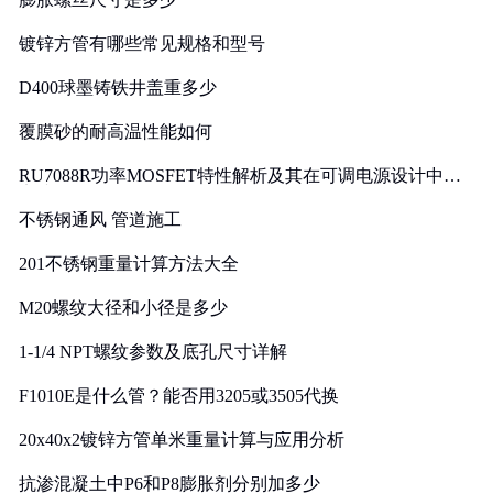
镀锌方管有哪些常见规格和型号
D400球墨铸铁井盖重多少
覆膜砂的耐高温性能如何
RU7088R功率MOSFET特性解析及其在可调电源设计中的
实践
不锈钢通风 管道施工
201不锈钢重量计算方法大全
M20螺纹大径和小径是多少
1-1/4 NPT螺纹参数及底孔尺寸详解
F1010E是什么管？能否用3205或3505代换
20x40x2镀锌方管单米重量计算与应用分析
抗渗混凝土中P6和P8膨胀剂分别加多少