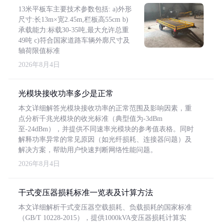
13米平板车主要技术参数包括: a)外形
尺寸:长13m×宽2.45m,栏板高55cm b)
承载能力:标载30-35吨,最大允许总重
49吨 c)符合国家道路车辆外廓尺寸及
轴荷限值标准
2026年8月4日
光模块接收功率多少是正常
本文详细解答光模块接收功率的正常范围及影响因素，重
点分析千兆光模块的收光标准（典型值为-3dBm
至-24dBm），并提供不同速率光模块的参考值表格。同时
解释功率异常的常见原因（如光纤损耗、连接器问题）及
解决方案，帮助用户快速判断网络性能问题。
2026年8月4日
干式变压器损耗标准一览表及计算方法
本文详细解析干式变压器空载损耗、负载损耗的国家标准
（GB/T 10228-2015），提供1000kVA变压器损耗计算实