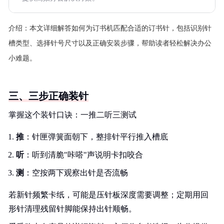
介绍：
本文详细解答如何为订书机匹配合适的订书针，包括识别针
槽类型、选择针号尺寸以及正确安装步骤，帮助读者轻松解决办公
小难题。
三、三步正确装针
掌握这个装针口诀：一推二听三测试
推
：针匣弹簧面朝下，整排针平行推入槽底
听
：听到清脆"咔嗒"声说明卡扣咬合
测
：空按两下观察出针是否流畅
若新针频繁卡纸，可能是压针板深度需要调整；定期用回
形针清理残留针脚能保持出针顺畅。