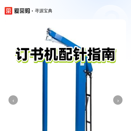
寻源宝典
‹
›