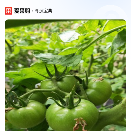
寻源宝典
‹
›