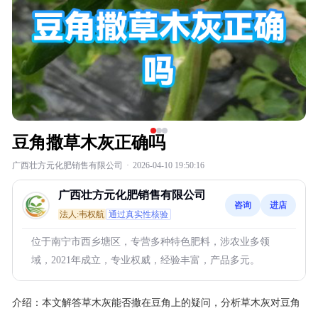
豆角撒草木灰正确吗
广西壮方元化肥销售有限公司
·
2026-04-10 19:50:16
广西壮方元化肥销售有限公司
咨询
进店
法人:韦权航
通过真实性核验
位于南宁市西乡塘区，专营多种特色肥料，涉农业多领
域，2021年成立，专业权威，经验丰富，产品多元。
介绍：
本文解答草木灰能否撒在豆角上的疑问，分析草木灰对豆角