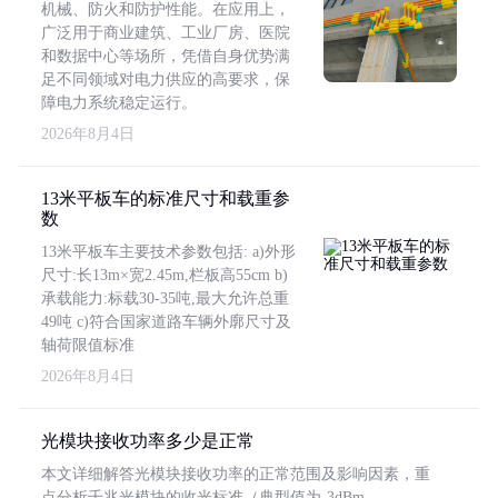
机械、防火和防护性能。在应用上，
广泛用于商业建筑、工业厂房、医院
和数据中心等场所，凭借自身优势满
足不同领域对电力供应的高要求，保
障电力系统稳定运行。
2026年8月4日
13米平板车的标准尺寸和载重参
数
13米平板车主要技术参数包括: a)外形
尺寸:长13m×宽2.45m,栏板高55cm b)
承载能力:标载30-35吨,最大允许总重
49吨 c)符合国家道路车辆外廓尺寸及
轴荷限值标准
2026年8月4日
光模块接收功率多少是正常
本文详细解答光模块接收功率的正常范围及影响因素，重
点分析千兆光模块的收光标准（典型值为-3dBm