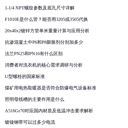
1-1/4 NPT螺纹参数及底孔尺寸详解
F1010E是什么管？能否用3205或3505代换
20x40x2镀锌方管单米重量计算与应用分析
抗渗混凝土中P6和P8膨胀剂分别加多少
法兰PN25和PN16有什么区别
消费者对洗衣机的核心需求调研与分析
U型螺栓的国家标准
煤矿用电热取暖器是否符合防爆电气设备标准
照明母线槽的主要作用是什么
A516Gr70对应国内材质及低温冲击要求解析
镀镍钢带可以过多少电流