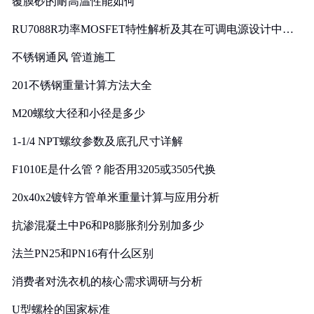
覆膜砂的耐高温性能如何
RU7088R功率MOSFET特性解析及其在可调电源设计中的
实践
不锈钢通风 管道施工
201不锈钢重量计算方法大全
M20螺纹大径和小径是多少
1-1/4 NPT螺纹参数及底孔尺寸详解
F1010E是什么管？能否用3205或3505代换
20x40x2镀锌方管单米重量计算与应用分析
抗渗混凝土中P6和P8膨胀剂分别加多少
法兰PN25和PN16有什么区别
消费者对洗衣机的核心需求调研与分析
U型螺栓的国家标准