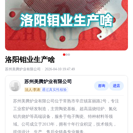
洛阳钼业生产啥
苏州美腾炉业有限公司
·
2026-04-10 19:47:49
苏州美腾炉业有限公司
咨询
进店
法人:李涛
通过真实性核验
苏州美腾炉业有限公司位于常熟市辛庄镇富丽路2号，专注
工业窑炉研发制造，主营陶瓷基板、超高温烧结炉、氮化
铝共烧炉等高端设备，服务于电子陶瓷、特种材料等领
域。公司成立于2013年，拥有十年行业积淀，技术领先，
提供设计、生产、售后全链条专业服务。