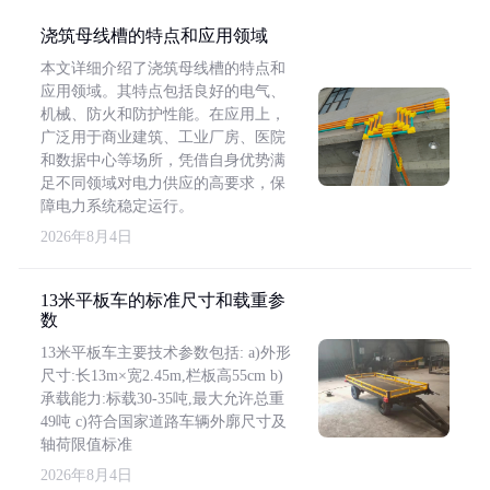
浇筑母线槽的特点和应用领域
本文详细介绍了浇筑母线槽的特点和
应用领域。其特点包括良好的电气、
机械、防火和防护性能。在应用上，
广泛用于商业建筑、工业厂房、医院
和数据中心等场所，凭借自身优势满
足不同领域对电力供应的高要求，保
障电力系统稳定运行。
2026年8月4日
13米平板车的标准尺寸和载重参
数
13米平板车主要技术参数包括: a)外形
尺寸:长13m×宽2.45m,栏板高55cm b)
承载能力:标载30-35吨,最大允许总重
49吨 c)符合国家道路车辆外廓尺寸及
轴荷限值标准
2026年8月4日