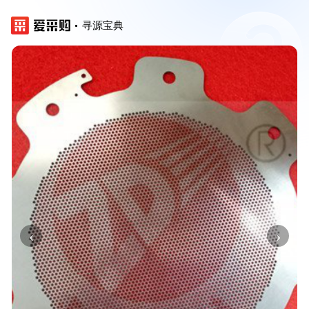
寻源宝典
‹
›