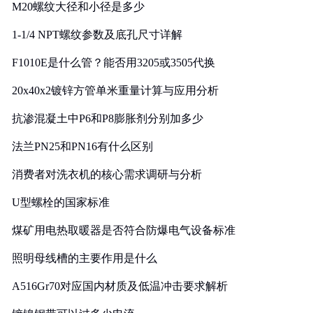
M20螺纹大径和小径是多少
1-1/4 NPT螺纹参数及底孔尺寸详解
F1010E是什么管？能否用3205或3505代换
20x40x2镀锌方管单米重量计算与应用分析
抗渗混凝土中P6和P8膨胀剂分别加多少
法兰PN25和PN16有什么区别
消费者对洗衣机的核心需求调研与分析
U型螺栓的国家标准
煤矿用电热取暖器是否符合防爆电气设备标准
照明母线槽的主要作用是什么
A516Gr70对应国内材质及低温冲击要求解析