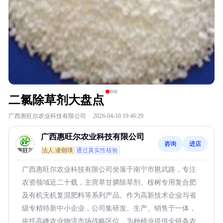
二氯除草剂大盘点
广西惠旺尔农业科技有限公司
·
2026-04-10 19:46:29
广西惠旺尔农业科技有限公司
咨询
进店
法人:凌朝瑛
通过真实性核验
广西惠旺尔农业科技有限公司坐落于南宁市邕武路，专注
农资领域近二十载，主营草甘膦除草剂、桉树专用复合肥
及有机无机复混肥料等系列产品。作为高新技术企业与省
级专精特新中小企业，公司集研发、生产、销售于一体，
依托高峰农业物流市场战略区位，为种植业提供全链条农