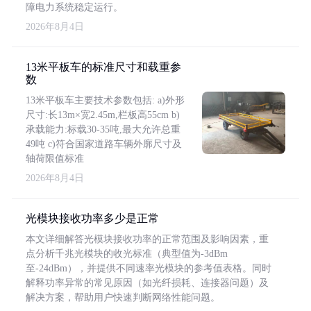
障电力系统稳定运行。
2026年8月4日
13米平板车的标准尺寸和载重参
数
13米平板车主要技术参数包括: a)外形
尺寸:长13m×宽2.45m,栏板高55cm b)
承载能力:标载30-35吨,最大允许总重
49吨 c)符合国家道路车辆外廓尺寸及
轴荷限值标准
2026年8月4日
光模块接收功率多少是正常
本文详细解答光模块接收功率的正常范围及影响因素，重
点分析千兆光模块的收光标准（典型值为-3dBm
至-24dBm），并提供不同速率光模块的参考值表格。同时
解释功率异常的常见原因（如光纤损耗、连接器问题）及
解决方案，帮助用户快速判断网络性能问题。