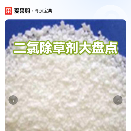
寻源宝典
‹
›