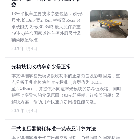
数
13米平板车主要技术参数包括: a)外形
尺寸:长13m×宽2.45m,栏板高55cm b)
承载能力:标载30-35吨,最大允许总重
49吨 c)符合国家道路车辆外廓尺寸及
轴荷限值标准
2026年8月4日
光模块接收功率多少是正常
本文详细解答光模块接收功率的正常范围及影响因素，重
点分析千兆光模块的收光标准（典型值为-3dBm
至-24dBm），并提供不同速率光模块的参考值表格。同时
解释功率异常的常见原因（如光纤损耗、连接器问题）及
解决方案，帮助用户快速判断网络性能问题。
2026年8月4日
干式变压器损耗标准一览表及计算方法
本文详细解析干式变压器空载损耗、负载损耗的国家标准