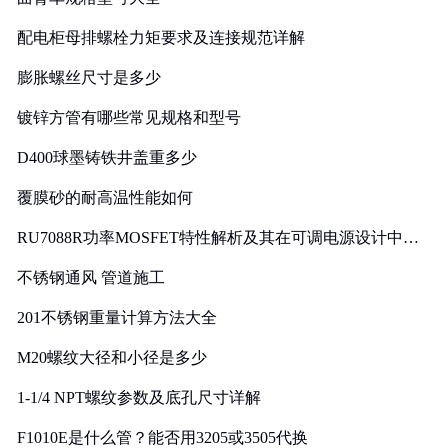
配电柜母排螺栓力矩要求及连接规范详解
膨胀螺丝尺寸是多少
镀锌方管有哪些常见规格和型号
D400球墨铸铁井盖重多少
覆膜砂的耐高温性能如何
RU7088R功率MOSFET特性解析及其在可调电源设计中的
实践
不锈钢通风 管道施工
201不锈钢重量计算方法大全
M20螺纹大径和小径是多少
1-1/4 NPT螺纹参数及底孔尺寸详解
F1010E是什么管？能否用3205或3505代换