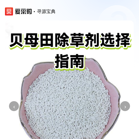
寻源宝典
‹
›