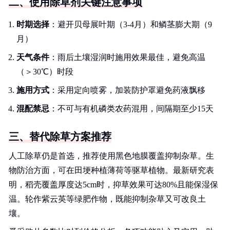
二、使用除草剂关键注意事项
时期选择
：避开贝母展叶期（3-4月）和鳞茎膨大期（9
月）
天气条件
：雨后土壤湿润时施用效果最佳，避免高温
（＞30℃）时段
施用方式
：采用定向喷雾，加装防护罩避免药液飘移
混配禁忌
：不可与有机磷类农药混用，间隔期至少15天
三、替代除草方案推荐
人工除草仍是首选，推荐使用黑色地膜覆盖抑制杂草。生
物防治方面，可在田埂种植薄荷等驱草植物。最新研究表
明，稻壳覆盖厚度达5cm时，抑草效果可达80%且能保湿保
温。轮作紫云英等绿肥作物，既能抑制杂草又可改良土
壤。