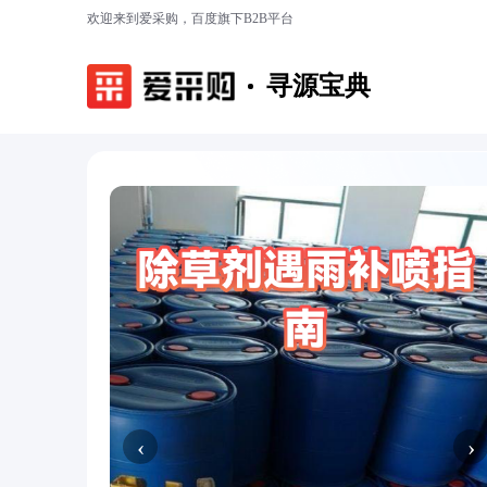
欢迎来到爱采购，百度旗下B2B平台
寻源宝典
‹
›