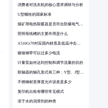
消费者对洗衣机的核心需求调研与分析
U型螺栓的国家标准
煤矿用电热取暖器是否符合防爆电气设
备标准
照明母线槽的主要作用是什么
A516Gr70对应国内材质及低温冲击要
求解析
镀镍钢带可以过多少电流
计量泵如何达到控制和调节流量的目的
联轴器的轴孔形式有三种：Y型、J型、
Z型
不锈钢材质厚度允许误差是多少
复印机出租有哪些常见模式
溶于水的润滑剂的种类