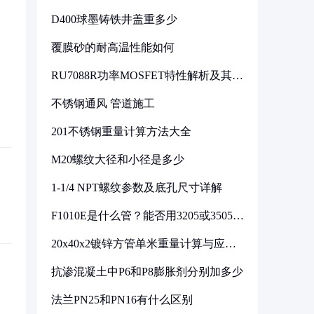
D400球墨铸铁井盖重多少
覆膜砂的耐高温性能如何
RU7088R功率MOSFET特性解析及其在
可调电源设计中的实践
不锈钢通风 管道施工
201不锈钢重量计算方法大全
M20螺纹大径和小径是多少
1-1/4 NPT螺纹参数及底孔尺寸详解
F1010E是什么管？能否用3205或3505代
换
20x40x2镀锌方管单米重量计算与应用
分析
抗渗混凝土中P6和P8膨胀剂分别加多少
法兰PN25和PN16有什么区别