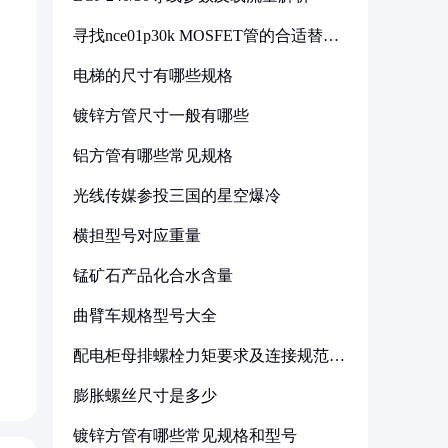
寻找nce01p30k MOSFET管的合适替代
型号
电梯的尺寸有哪些规格
镀锌方管尺寸一般有哪些
铝方管有哪些常见规格
光线传媒参投三国的星空爆冷
横担型号对应重量
锰矿石产品化合水含量
曲臂车规格型号大全
配电柜母排螺栓力矩要求及连接规范详
解
膨胀螺丝尺寸是多少
镀锌方管有哪些常见规格和型号