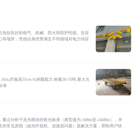
点包括良好的电气、机械、防火和防护性能。在应
心等场所，凭借自身优势满足不同领域对电力供应
5m,栏板高55cm b)承载能力:标载30-35吨,最大允
标准
点分析千兆光模块的收光标准（典型值为-3dBm至-24dBm），并
常的常见原因（如光纤损耗、连接器问题）及解决方案，帮助用户快