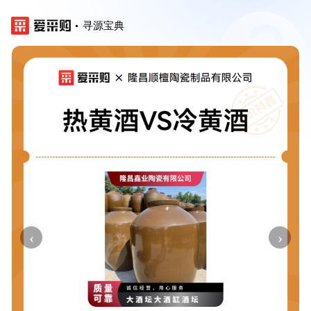
寻源宝典
‹
›