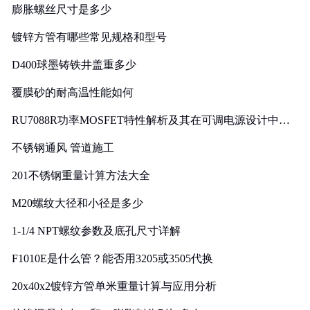
膨胀螺丝尺寸是多少
镀锌方管有哪些常见规格和型号
D400球墨铸铁井盖重多少
覆膜砂的耐高温性能如何
RU7088R功率MOSFET特性解析及其在可调电源设计中的
实践
不锈钢通风 管道施工
201不锈钢重量计算方法大全
M20螺纹大径和小径是多少
1-1/4 NPT螺纹参数及底孔尺寸详解
F1010E是什么管？能否用3205或3505代换
20x40x2镀锌方管单米重量计算与应用分析