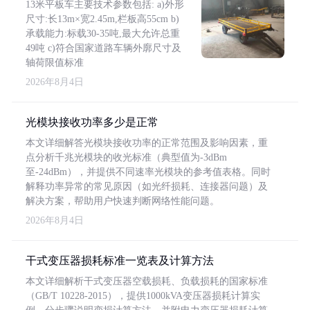
13米平板车主要技术参数包括: a)外形
尺寸:长13m×宽2.45m,栏板高55cm b)
承载能力:标载30-35吨,最大允许总重
49吨 c)符合国家道路车辆外廓尺寸及
轴荷限值标准
2026年8月4日
光模块接收功率多少是正常
本文详细解答光模块接收功率的正常范围及影响因素，重
点分析千兆光模块的收光标准（典型值为-3dBm
至-24dBm），并提供不同速率光模块的参考值表格。同时
解释功率异常的常见原因（如光纤损耗、连接器问题）及
解决方案，帮助用户快速判断网络性能问题。
2026年8月4日
干式变压器损耗标准一览表及计算方法
本文详细解析干式变压器空载损耗、负载损耗的国家标准
（GB/T 10228-2015），提供1000kVA变压器损耗计算实