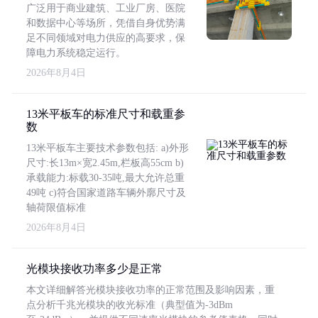
广泛用于商业建筑、工业厂房、医院
和数据中心等场所，凭借自身优势满
足不同领域对电力供应的高要求，保
障电力系统稳定运行。
2026年8月4日
13米平板车的标准尺寸和载重参
数
13米平板车主要技术参数包括: a)外形
尺寸:长13m×宽2.45m,栏板高55cm b)
承载能力:标载30-35吨,最大允许总重
49吨 c)符合国家道路车辆外廓尺寸及
轴荷限值标准
2026年8月4日
光模块接收功率多少是正常
本文详细解答光模块接收功率的正常范围及影响因素，重
点分析千兆光模块的收光标准（典型值为-3dBm