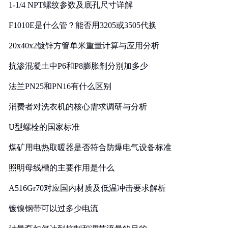
1-1/4 NPT螺纹参数及底孔尺寸详解
F1010E是什么管？能否用3205或3505代换
20x40x2镀锌方管单米重量计算与应用分析
抗渗混凝土中P6和P8膨胀剂分别加多少
法兰PN25和PN16有什么区别
消费者对洗衣机的核心需求调研与分析
U型螺栓的国家标准
煤矿用电热取暖器是否符合防爆电气设备标准
照明母线槽的主要作用是什么
A516Gr70对应国内材质及低温冲击要求解析
镀镍钢带可以过多少电流