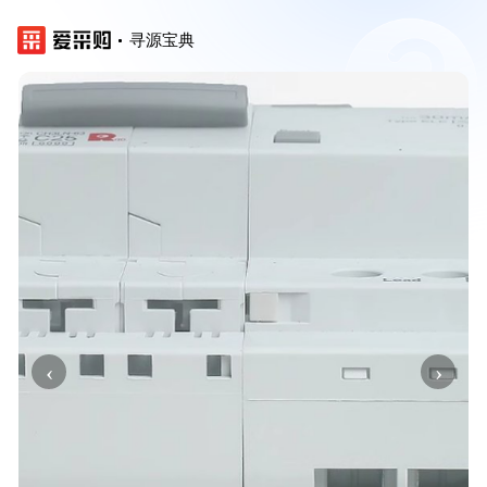
寻源宝典
‹
›