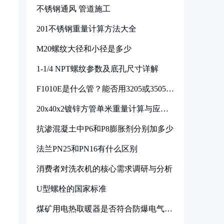
不锈钢通风 管道施工
201不锈钢重量计算方法大全
M20螺纹大径和小径是多少
1-1/4 NPT螺纹参数及底孔尺寸详解
F1010E是什么管？能否用3205或3505代
换
20x40x2镀锌方管单米重量计算与应用
分析
抗渗混凝土中P6和P8膨胀剂分别加多少
法兰PN25和PN16有什么区别
消费者对洗衣机的核心需求调研与分析
U型螺栓的国家标准
煤矿用电热取暖器是否符合防爆电气设
备标准