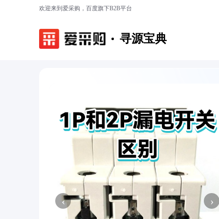
欢迎来到爱采购，百度旗下B2B平台
寻源宝典
‹
›