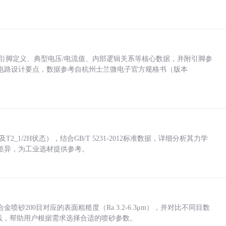
括各引脚定义、典型电压/电流值、内部逻辑关系等核心数据，并附引脚参
电路设计要点，数据参考自杭州士兰微电子官方规格书（版本
_1/2H状态），结合GB/T 5231-2012标准数据，详细分析其力学
差异，为工业选材提供参考。
砂200目对应的表面粗糙度（Ra 3.2-6.3μm），并对比不同目数
业实践，帮助用户根据需求选择合适的喷砂参数。