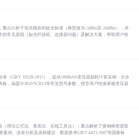
点分析千兆光模块的收光标准（典型值为-3dBm至-24dBm），并
常的常见原因（如光纤损耗、连接器问题）及解决方案，帮助用户快
/T 10228-2015），提供1000kVA变压器损耗计算实例，分步
，涵盖SCB10/SCB13等常见型号参数，指导用户快速掌握变压器
法（理论公式法、查表法、在线工具法），重点解析了黄铜棒密度取
计算案例、误差分析及选材建议，数据参考GB/T 4423-2007等国家标