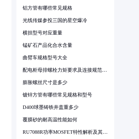
铝方管有哪些常见规格
光线传媒参投三国的星空爆冷
横担型号对应重量
锰矿石产品化合水含量
曲臂车规格型号大全
配电柜母排螺栓力矩要求及连接规范详
解
膨胀螺丝尺寸是多少
镀锌方管有哪些常见规格和型号
D400球墨铸铁井盖重多少
覆膜砂的耐高温性能如何
RU7088R功率MOSFET特性解析及其在
可调电源设计中的实践