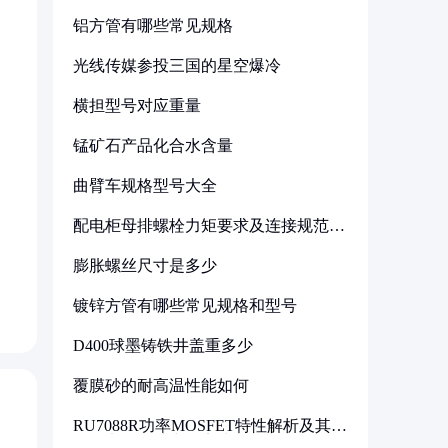
铝方管有哪些常见规格
光线传媒参投三国的星空爆冷
横担型号对应重量
锰矿石产品化合水含量
曲臂车规格型号大全
配电柜母排螺栓力矩要求及连接规范详
解
膨胀螺丝尺寸是多少
镀锌方管有哪些常见规格和型号
D400球墨铸铁井盖重多少
覆膜砂的耐高温性能如何
RU7088R功率MOSFET特性解析及其在
可调电源设计中的实践