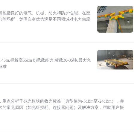
点包括良好的电气、机械、防火和防护性能。在应
心等场所，凭借自身优势满足不同领域对电力供应
5m,栏板高55cm b)承载能力:标载30-35吨,最大允
标准
点分析千兆光模块的收光标准（典型值为-3dBm至-24dBm），并
常的常见原因（如光纤损耗、连接器问题）及解决方案，帮助用户快