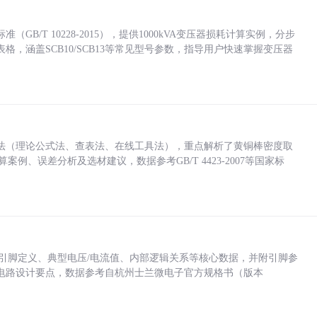
/T 10228-2015），提供1000kVA变压器损耗计算实例，分步
，涵盖SCB10/SCB13等常见型号参数，指导用户快速掌握变压器
法（理论公式法、查表法、在线工具法），重点解析了黄铜棒密度取
计算案例、误差分析及选材建议，数据参考GB/T 4423-2007等国家标
括各引脚定义、典型电压/电流值、内部逻辑关系等核心数据，并附引脚参
电路设计要点，数据参考自杭州士兰微电子官方规格书（版本