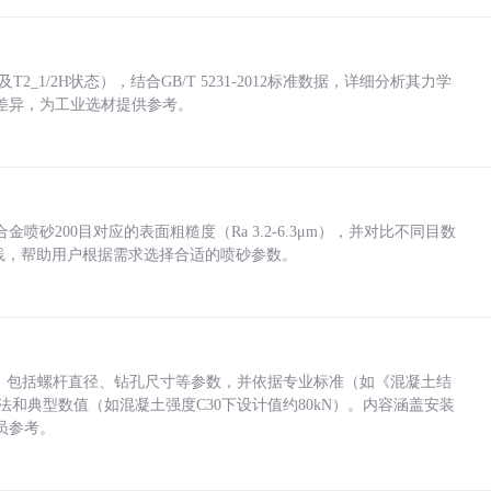
_1/2H状态），结合GB/T 5231-2012标准数据，详细分析其力学
差异，为工业选材提供参考。
砂200目对应的表面粗糙度（Ra 3.2-6.3μm），并对比不同目数
业实践，帮助用户根据需求选择合适的喷砂参数。
力，包括螺杆直径、钻孔尺寸等参数，并依据专业标准（如《混凝土结
方法和典型数值（如混凝土强度C30下设计值约80kN）。内容涵盖安装
员参考。