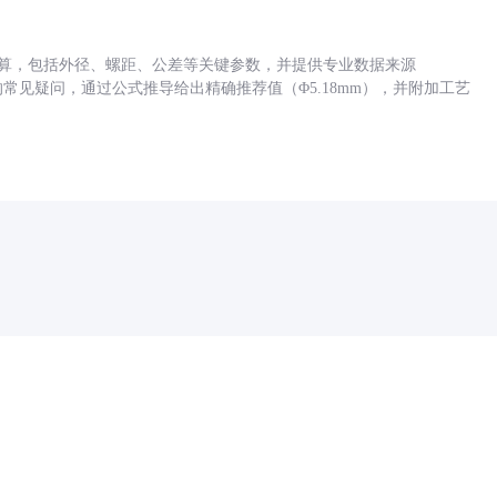
底孔计算，包括外径、螺距、公差等关键参数，并提供专业数据来源
孔尺寸的常见疑问，通过公式推导给出精确推荐值（Φ5.18mm），并附加工艺
药品医疗器械网络信息服务备案(京)网药械信息备字（2021）第00159号
京ICP证030173号
京公网安备11000002000001号