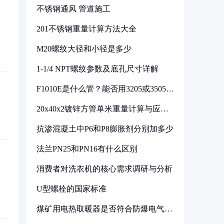
不锈钢通风 管道施工
201不锈钢重量计算方法大全
M20螺纹大径和小径是多少
1-1/4 NPT螺纹参数及底孔尺寸详解
F1010E是什么管？能否用3205或3505代
换
20x40x2镀锌方管单米重量计算与应用
分析
抗渗混凝土中P6和P8膨胀剂分别加多少
法兰PN25和PN16有什么区别
消费者对洗衣机的核心需求调研与分析
U型螺栓的国家标准
煤矿用电热取暖器是否符合防爆电气设
备标准