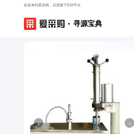
欢迎来到爱采购，百度旗下B2B平台
寻源宝典
‹
›