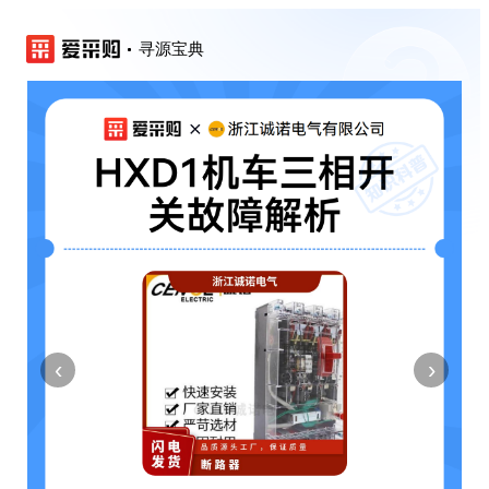
寻源宝典
‹
›