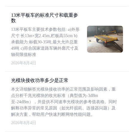
13米平板车的标准尺寸和载重参
数
13米平板车主要技术参数包括: a)外形
尺寸:长13m×宽2.45m,栏板高55cm b)
承载能力:标载30-35吨,最大允许总重
49吨 c)符合国家道路车辆外廓尺寸及
轴荷限值标准
2026年8月4日
光模块接收功率多少是正常
本文详细解答光模块接收功率的正常范围及影响因素，重
点分析千兆光模块的收光标准（典型值为-3dBm
至-24dBm），并提供不同速率光模块的参考值表格。同时
解释功率异常的常见原因（如光纤损耗、连接器问题）及
解决方案，帮助用户快速判断网络性能问题。
2026年8月4日