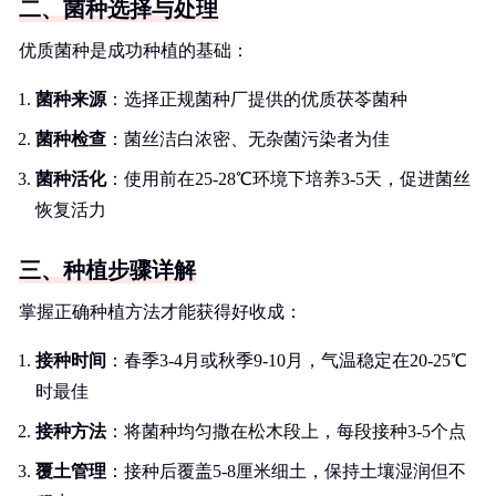
二、菌种选择与处理
优质菌种是成功种植的基础：
菌种来源
：选择正规菌种厂提供的优质茯苓菌种
菌种检查
：菌丝洁白浓密、无杂菌污染者为佳
菌种活化
：使用前在25-28℃环境下培养3-5天，促进菌丝
恢复活力
三、种植步骤详解
掌握正确种植方法才能获得好收成：
接种时间
：春季3-4月或秋季9-10月，气温稳定在20-25℃
时最佳
接种方法
：将菌种均匀撒在松木段上，每段接种3-5个点
覆土管理
：接种后覆盖5-8厘米细土，保持土壤湿润但不