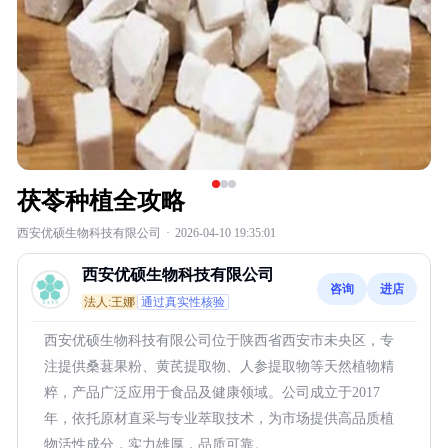
茯苓种植全攻略
西安优硕生物科技有限公司
·
2026-04-10 19:35:01
西安优硕生物科技有限公司
咨询
进店
法人:王娜
通过真实性核验
西安优硕生物科技有限公司位于陕西省西安市未央区，专
注提供桑葚果粉、黄芪提取物、人参提取物等天然植物精
粹，产品广泛应用于食品及健康领域。公司成立于2017
年，依托原材直采与专业萃取技术，为市场提供高品质植
物活性成分，实力雄厚，品质可靠。