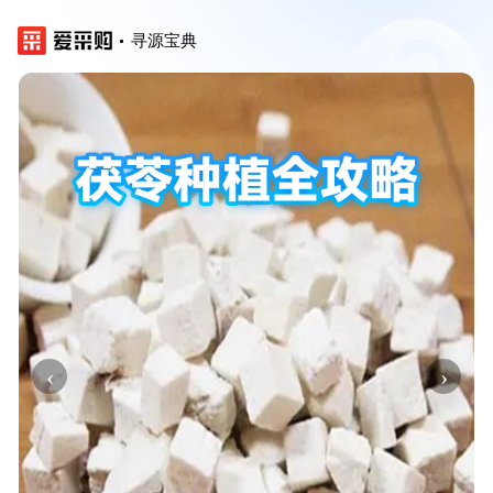
寻源宝典
‹
›