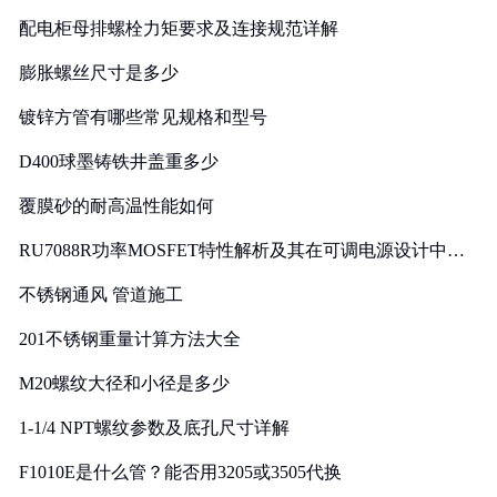
配电柜母排螺栓力矩要求及连接规范详解
膨胀螺丝尺寸是多少
镀锌方管有哪些常见规格和型号
D400球墨铸铁井盖重多少
覆膜砂的耐高温性能如何
RU7088R功率MOSFET特性解析及其在可调电源设计中的
实践
不锈钢通风 管道施工
201不锈钢重量计算方法大全
M20螺纹大径和小径是多少
1-1/4 NPT螺纹参数及底孔尺寸详解
F1010E是什么管？能否用3205或3505代换