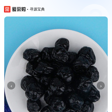
寻源宝典
‹
›