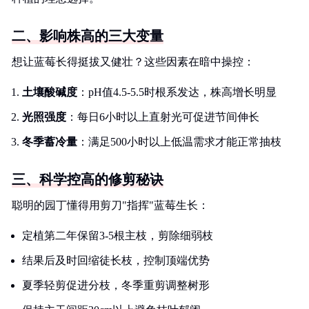
二、影响株高的三大变量
想让蓝莓长得挺拔又健壮？这些因素在暗中操控：
土壤酸碱度
：pH值4.5-5.5时根系发达，株高增长明显
光照强度
：每日6小时以上直射光可促进节间伸长
冬季蓄冷量
：满足500小时以上低温需求才能正常抽枝
三、科学控高的修剪秘诀
聪明的园丁懂得用剪刀"指挥"蓝莓生长：
定植第二年保留3-5根主枝，剪除细弱枝
结果后及时回缩徒长枝，控制顶端优势
夏季轻剪促进分枝，冬季重剪调整树形