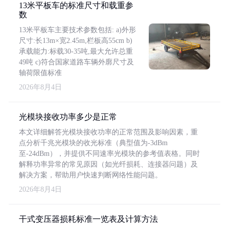
13米平板车的标准尺寸和载重参
数
13米平板车主要技术参数包括: a)外形
尺寸:长13m×宽2.45m,栏板高55cm b)
承载能力:标载30-35吨,最大允许总重
49吨 c)符合国家道路车辆外廓尺寸及
轴荷限值标准
2026年8月4日
光模块接收功率多少是正常
本文详细解答光模块接收功率的正常范围及影响因素，重
点分析千兆光模块的收光标准（典型值为-3dBm
至-24dBm），并提供不同速率光模块的参考值表格。同时
解释功率异常的常见原因（如光纤损耗、连接器问题）及
解决方案，帮助用户快速判断网络性能问题。
2026年8月4日
干式变压器损耗标准一览表及计算方法