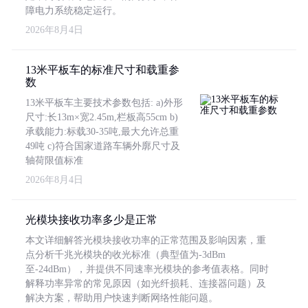
障电力系统稳定运行。
2026年8月4日
13米平板车的标准尺寸和载重参
数
13米平板车主要技术参数包括: a)外形
尺寸:长13m×宽2.45m,栏板高55cm b)
承载能力:标载30-35吨,最大允许总重
49吨 c)符合国家道路车辆外廓尺寸及
轴荷限值标准
2026年8月4日
光模块接收功率多少是正常
本文详细解答光模块接收功率的正常范围及影响因素，重
点分析千兆光模块的收光标准（典型值为-3dBm
至-24dBm），并提供不同速率光模块的参考值表格。同时
解释功率异常的常见原因（如光纤损耗、连接器问题）及
解决方案，帮助用户快速判断网络性能问题。