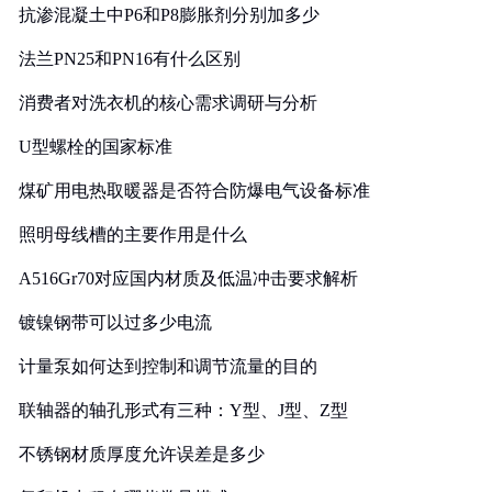
抗渗混凝土中P6和P8膨胀剂分别加多少
法兰PN25和PN16有什么区别
消费者对洗衣机的核心需求调研与分析
U型螺栓的国家标准
煤矿用电热取暖器是否符合防爆电气设备标准
照明母线槽的主要作用是什么
A516Gr70对应国内材质及低温冲击要求解析
镀镍钢带可以过多少电流
计量泵如何达到控制和调节流量的目的
联轴器的轴孔形式有三种：Y型、J型、Z型
不锈钢材质厚度允许误差是多少