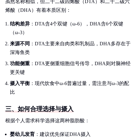
虽然名称相似，但二十二碳四烯酸（DTA）和二十二碳六
烯酸（DHA）有着本质区别：
结构差异
：DTA含4个双键（ω-6），DHA含6个双键
（ω-3）
来源不同
：DTA主要来自肉类和乳制品，DHA多存在于
深海鱼类
功能侧重
：DTA更侧重细胞信号传导，DHA则对脑神经
更关键
摄入平衡
：现代饮食中ω-6普遍过量，需注意与ω-3的配
比
三、如何合理选择与摄入
根据个人需求科学选择这两种脂肪酸：
婴幼儿发育
：建议优先保证DHA摄入