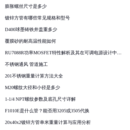
膨胀螺丝尺寸是多少
镀锌方管有哪些常见规格和型号
D400球墨铸铁井盖重多少
覆膜砂的耐高温性能如何
RU7088R功率MOSFET特性解析及其在可调电源设计中的
实践
不锈钢通风 管道施工
201不锈钢重量计算方法大全
M20螺纹大径和小径是多少
1-1/4 NPT螺纹参数及底孔尺寸详解
F1010E是什么管？能否用3205或3505代换
20x40x2镀锌方管单米重量计算与应用分析