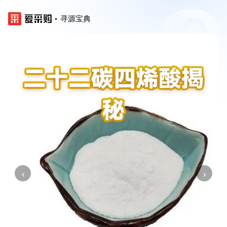
寻源宝典
‹
›