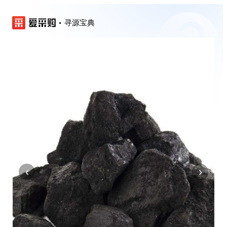
寻源宝典
‹
›