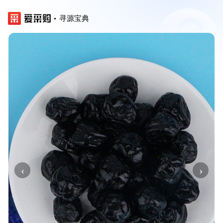
寻源宝典
‹
›