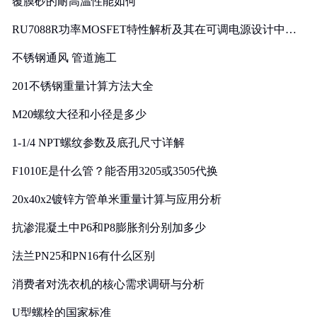
覆膜砂的耐高温性能如何
RU7088R功率MOSFET特性解析及其在可调电源设计中的
实践
不锈钢通风 管道施工
201不锈钢重量计算方法大全
M20螺纹大径和小径是多少
1-1/4 NPT螺纹参数及底孔尺寸详解
F1010E是什么管？能否用3205或3505代换
20x40x2镀锌方管单米重量计算与应用分析
抗渗混凝土中P6和P8膨胀剂分别加多少
法兰PN25和PN16有什么区别
消费者对洗衣机的核心需求调研与分析
U型螺栓的国家标准