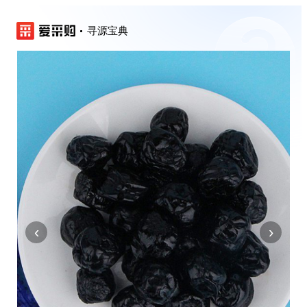
寻源宝典
‹
›