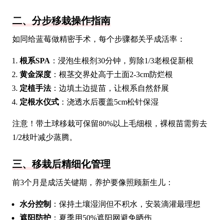
二、分步移栽操作指南
如同给蓝莓做精密手术，每个步骤都关乎成活率：
根系SPA
：浸泡生根剂30分钟，剪除1/3老根促新根
黄金深度
：根茎交界处高于土面2-3cm防烂根
定植手法
：边填土边提苗，让根系自然舒展
定根水仪式
：浇透水后覆盖5cm松针保湿
注意！带土球移栽可保留80%以上毛细根，裸根苗需剪去
1/2枝叶减少蒸腾。
三、移栽后精细化管理
前3个月是成活关键期，养护要像照顾新生儿：
水分控制
：保持土壤湿润但不积水，安装滴灌最理想
遮阳防护
：夏季用50%遮阳网避免晒伤