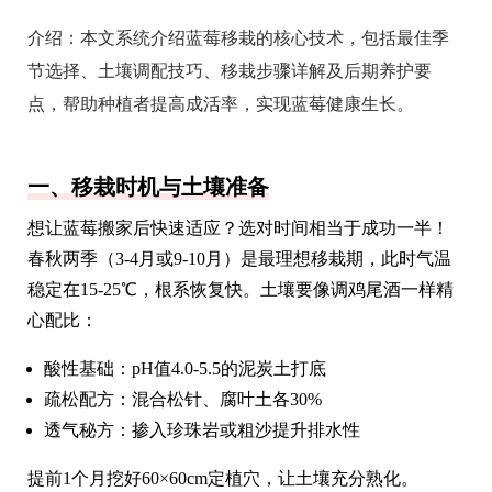
介绍：
本文系统介绍蓝莓移栽的核心技术，包括最佳季
节选择、土壤调配技巧、移栽步骤详解及后期养护要
点，帮助种植者提高成活率，实现蓝莓健康生长。
一、移栽时机与土壤准备
想让蓝莓搬家后快速适应？选对时间相当于成功一半！
春秋两季（3-4月或9-10月）是最理想移栽期，此时气温
稳定在15-25℃，根系恢复快。土壤要像调鸡尾酒一样精
心配比：
酸性基础：pH值4.0-5.5的泥炭土打底
疏松配方：混合松针、腐叶土各30%
透气秘方：掺入珍珠岩或粗沙提升排水性
提前1个月挖好60×60cm定植穴，让土壤充分熟化。