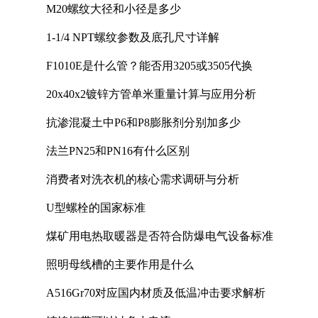
M20螺纹大径和小径是多少
1-1/4 NPT螺纹参数及底孔尺寸详解
F1010E是什么管？能否用3205或3505代换
20x40x2镀锌方管单米重量计算与应用分析
抗渗混凝土中P6和P8膨胀剂分别加多少
法兰PN25和PN16有什么区别
消费者对洗衣机的核心需求调研与分析
U型螺栓的国家标准
煤矿用电热取暖器是否符合防爆电气设备标准
照明母线槽的主要作用是什么
A516Gr70对应国内材质及低温冲击要求解析