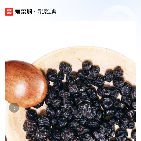
寻源宝典
‹
›