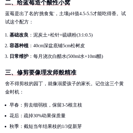
二、给蓝莓造个酸性小窝
蓝莓是出了名的'挑食鬼'，土壤pH值4.5-5.5才能吃得香。试
试这个配方：
基础改良
：泥炭土+松针+硫磺粉(3:1:0.5)
容器种植
：40cm深盆底铺5cm松树皮
日常维护
：每月浇次白醋水(500ml水+10ml醋)
三、修剪要像理发师般精准
舍不得剪枝的园丁，就像溺爱孩子的家长。记住这三个黄
金时机：
早春：剪去细弱枝，保留3-5根主枝
花后：疏掉30%幼果保质量
秋季：截短当年结果枝的1/3促新芽