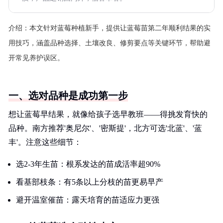
介绍：
本文针对蓝莓种植新手，提供让蓝莓苗第二年顺利结果的实
用技巧，涵盖品种选择、土壤改良、修剪要点等关键环节，帮助避
开常见养护误区。
一、选对品种是成功第一步
想让蓝莓早结果，就像给孩子选早教班——得挑发育快的
品种。南方推荐'奥尼尔'、'密斯提'，北方可选'北蓝'、'蓝
丰'。注意这些细节：
选2-3年生苗：根系发达的苗成活率超90%
看基部枝条：有5条以上分枝的苗更易早产
避开温室催苗：露天培育的苗适应力更强