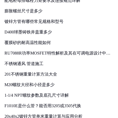
配电柜母排螺栓力矩要求及连接规范详解
膨胀螺丝尺寸是多少
镀锌方管有哪些常见规格和型号
D400球墨铸铁井盖重多少
覆膜砂的耐高温性能如何
RU7088R功率MOSFET特性解析及其在可调电源设计中的
实践
不锈钢通风 管道施工
201不锈钢重量计算方法大全
M20螺纹大径和小径是多少
1-1/4 NPT螺纹参数及底孔尺寸详解
F1010E是什么管？能否用3205或3505代换
20x40x2镀锌方管单米重量计算与应用分析