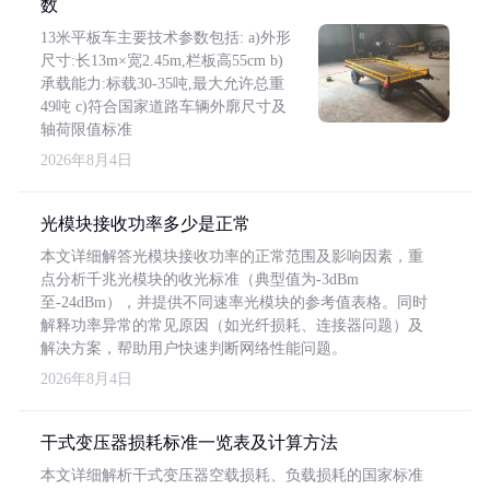
数
13米平板车主要技术参数包括: a)外形
尺寸:长13m×宽2.45m,栏板高55cm b)
承载能力:标载30-35吨,最大允许总重
49吨 c)符合国家道路车辆外廓尺寸及
轴荷限值标准
2026年8月4日
光模块接收功率多少是正常
本文详细解答光模块接收功率的正常范围及影响因素，重
点分析千兆光模块的收光标准（典型值为-3dBm
至-24dBm），并提供不同速率光模块的参考值表格。同时
解释功率异常的常见原因（如光纤损耗、连接器问题）及
解决方案，帮助用户快速判断网络性能问题。
2026年8月4日
干式变压器损耗标准一览表及计算方法
本文详细解析干式变压器空载损耗、负载损耗的国家标准