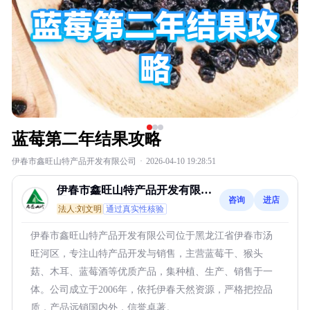
蓝莓第二年结果攻略
伊春市鑫旺山特产品开发有限公司
·
2026-04-10 19:28:51
伊春市鑫旺山特产品开发有限公
咨询
进店
司
法人:刘文明
通过真实性核验
伊春市鑫旺山特产品开发有限公司位于黑龙江省伊春市汤
旺河区，专注山特产品开发与销售，主营蓝莓干、猴头
菇、木耳、蓝莓酒等优质产品，集种植、生产、销售于一
体。公司成立于2006年，依托伊春天然资源，严格把控品
质，产品远销国内外，信誉卓著。