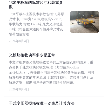
13米平板车的标准尺寸和载重参
数
13米平板车主要技术参数包括: a)外形
尺寸:长13m×宽2.45m,栏板高55cm b)
承载能力:标载30-35吨,最大允许总重
49吨 c)符合国家道路车辆外廓尺寸及
轴荷限值标准
2026年8月4日
光模块接收功率多少是正常
本文详细解答光模块接收功率的正常范围及影响因素，重
点分析千兆光模块的收光标准（典型值为-3dBm
至-24dBm），并提供不同速率光模块的参考值表格。同时
解释功率异常的常见原因（如光纤损耗、连接器问题）及
解决方案，帮助用户快速判断网络性能问题。
2026年8月4日
干式变压器损耗标准一览表及计算方法