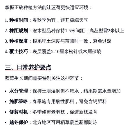
掌握正确种植方法能让蓝莓更快适应环境：
种植时间
：春秋季为宜，避开极端天气
株距规划
：灌木型品种保持1.5米间距，高丛型需2米以上
种植深度
：根系埋土深度与苗圃时一致，避免过深
覆土技巧
：表层覆盖5-10厘米松针或木屑保墒
三、日常养护要点
蓝莓生长期间需要特别关注这些环节：
水分管理
：保持土壤湿润但不积水，结果期需水量增加
施肥策略
：春季施专用酸性肥料，避免含钙肥料
修剪时机
：冬季修剪老弱枝，促进新枝发育
越冬保护
：北方地区可用稻草覆盖基部防冻