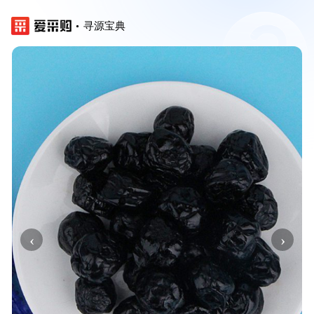
寻源宝典
‹
›