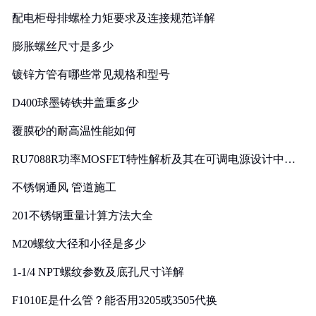
配电柜母排螺栓力矩要求及连接规范详解
膨胀螺丝尺寸是多少
镀锌方管有哪些常见规格和型号
D400球墨铸铁井盖重多少
覆膜砂的耐高温性能如何
RU7088R功率MOSFET特性解析及其在可调电源设计中的
实践
不锈钢通风 管道施工
201不锈钢重量计算方法大全
M20螺纹大径和小径是多少
1-1/4 NPT螺纹参数及底孔尺寸详解
F1010E是什么管？能否用3205或3505代换