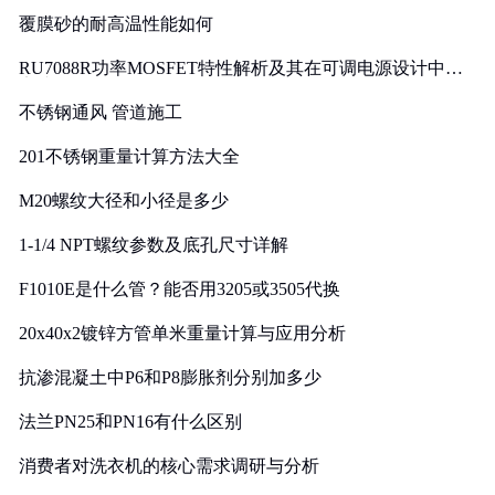
覆膜砂的耐高温性能如何
RU7088R功率MOSFET特性解析及其在可调电源设计中的
实践
不锈钢通风 管道施工
201不锈钢重量计算方法大全
M20螺纹大径和小径是多少
1-1/4 NPT螺纹参数及底孔尺寸详解
F1010E是什么管？能否用3205或3505代换
20x40x2镀锌方管单米重量计算与应用分析
抗渗混凝土中P6和P8膨胀剂分别加多少
法兰PN25和PN16有什么区别
消费者对洗衣机的核心需求调研与分析