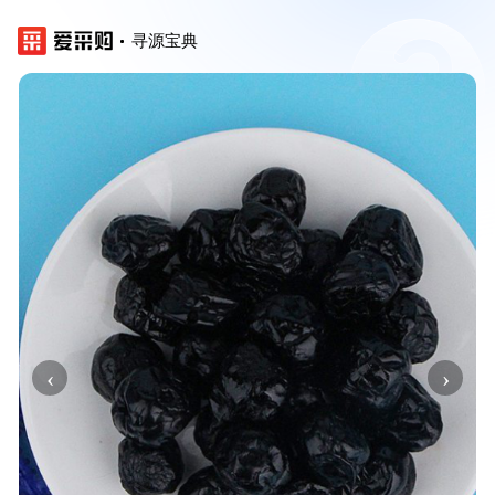
寻源宝典
‹
›