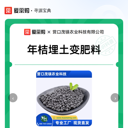
寻源宝典
‹
›