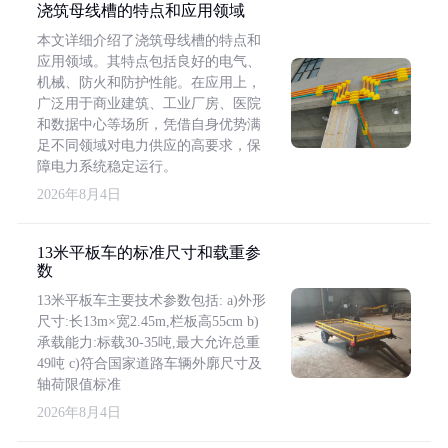
浇筑母线槽的特点和应用领域
本文详细介绍了浇筑母线槽的特点和
应用领域。其特点包括良好的电气、
机械、防火和防护性能。在应用上，
广泛用于商业建筑、工业厂房、医院
和数据中心等场所，凭借自身优势满
足不同领域对电力供应的高要求，保
障电力系统稳定运行。
2026年8月4日
13米平板车的标准尺寸和载重参
数
13米平板车主要技术参数包括: a)外形
尺寸:长13m×宽2.45m,栏板高55cm b)
承载能力:标载30-35吨,最大允许总重
49吨 c)符合国家道路车辆外廓尺寸及
轴荷限值标准
2026年8月4日