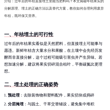
介绍：
过年后的年桔直接埋土里能当肥料吗？本文揭秘年桔果实的
分解原理、埋土的正确方法以及替代方案，教你如何合理利用废弃
年桔，既环保又营养。
一、年桔埋土的可行性
过年后的年桔果实看似是天然肥料，但直接埋土可能事与
愿违。新鲜年桔含大量水分和果酸，在土壤中会先经历发
酵而非直接分解，这个过程可能吸引害虫并产生异味。若
想加速分解，建议将果实切碎混合枯叶，平衡碳氮比更理
想。
二、埋土处理的正确姿势
预处理
：去除装饰物和塑料配件，果实切块或捣碎
分层掩埋
：与园土、干草交替铺设，避免集中堆积