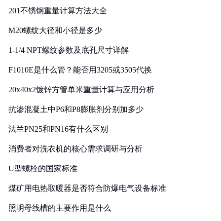
201不锈钢重量计算方法大全
M20螺纹大径和小径是多少
1-1/4 NPT螺纹参数及底孔尺寸详解
F1010E是什么管？能否用3205或3505代换
20x40x2镀锌方管单米重量计算与应用分析
抗渗混凝土中P6和P8膨胀剂分别加多少
法兰PN25和PN16有什么区别
消费者对洗衣机的核心需求调研与分析
U型螺栓的国家标准
煤矿用电热取暖器是否符合防爆电气设备标准
照明母线槽的主要作用是什么