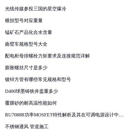
光线传媒参投三国的星空爆冷
横担型号对应重量
锰矿石产品化合水含量
曲臂车规格型号大全
配电柜母排螺栓力矩要求及连接规范详解
膨胀螺丝尺寸是多少
镀锌方管有哪些常见规格和型号
D400球墨铸铁井盖重多少
覆膜砂的耐高温性能如何
RU7088R功率MOSFET特性解析及其在可调电源设计中的
实践
不锈钢通风 管道施工