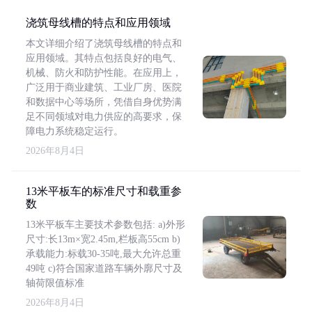
浇筑母线槽的特点和应用领域
本文详细介绍了浇筑母线槽的特点和
应用领域。其特点包括良好的电气、
机械、防火和防护性能。在应用上，
广泛用于商业建筑、工业厂房、医院
和数据中心等场所，凭借自身优势满
足不同领域对电力供应的高要求，保
障电力系统稳定运行。
2026年8月4日
13米平板车的标准尺寸和载重参
数
13米平板车主要技术参数包括: a)外形
尺寸:长13m×宽2.45m,栏板高55cm b)
承载能力:标载30-35吨,最大允许总重
49吨 c)符合国家道路车辆外廓尺寸及
轴荷限值标准
2026年8月4日