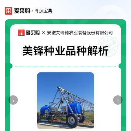
寻源宝典
‹
›