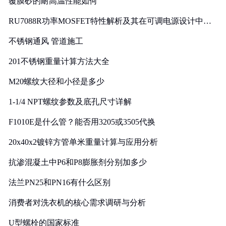
覆膜砂的耐高温性能如何
RU7088R功率MOSFET特性解析及其在可调电源设计中的
实践
不锈钢通风 管道施工
201不锈钢重量计算方法大全
M20螺纹大径和小径是多少
1-1/4 NPT螺纹参数及底孔尺寸详解
F1010E是什么管？能否用3205或3505代换
20x40x2镀锌方管单米重量计算与应用分析
抗渗混凝土中P6和P8膨胀剂分别加多少
法兰PN25和PN16有什么区别
消费者对洗衣机的核心需求调研与分析
U型螺栓的国家标准