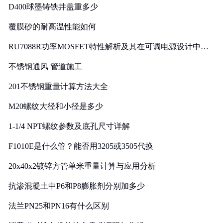
D400球墨铸铁井盖重多少
覆膜砂的耐高温性能如何
RU7088R功率MOSFET特性解析及其在可调电源设计中的
实践
不锈钢通风 管道施工
201不锈钢重量计算方法大全
M20螺纹大径和小径是多少
1-1/4 NPT螺纹参数及底孔尺寸详解
F1010E是什么管？能否用3205或3505代换
20x40x2镀锌方管单米重量计算与应用分析
抗渗混凝土中P6和P8膨胀剂分别加多少
法兰PN25和PN16有什么区别