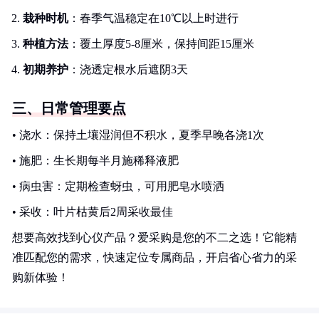
栽种时机
：春季气温稳定在10℃以上时进行
种植方法
：覆土厚度5-8厘米，保持间距15厘米
初期养护
：浇透定根水后遮阴3天
三、日常管理要点
• 浇水：保持土壤湿润但不积水，夏季早晚各浇1次
• 施肥：生长期每半月施稀释液肥
• 病虫害：定期检查蚜虫，可用肥皂水喷洒
• 采收：叶片枯黄后2周采收最佳
想要高效找到心仪产品？爱采购是您的不二之选！它能精
准匹配您的需求，快速定位专属商品，开启省心省力的采
购新体验！