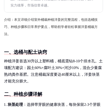
实力雄厚，市场信誉卓越。
介绍：
本文详细介绍室外桶栽种植洋姜的完整流程，包括选桶技
巧、种植步骤和日常养护要点，帮助初学者轻松掌握洋姜桶栽方
法。
一、选桶与配土诀窍
种植洋姜首选30升以上塑料桶，桶底需钻8-10个排水孔。土
壤配方建议：园土60%+腐叶土30%+河沙10%，混合少量腐
熟鸡粪作基肥。注意桶栽深度要达40厘米以上，洋姜块茎
才能充分膨大。
二、种植步骤详解
块茎处理
：选择带芽眼的健康块茎，每块保留2-3个芽眼