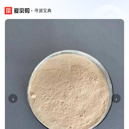
寻源宝典
‹
›