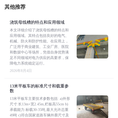
其他推荐
浇筑母线槽的特点和应用领域
本文详细介绍了浇筑母线槽的特点和
应用领域。其特点包括良好的电气、
机械、防火和防护性能。在应用上，
广泛用于商业建筑、工业厂房、医院
和数据中心等场所，凭借自身优势满
足不同领域对电力供应的高要求，保
障电力系统稳定运行。
2026年8月4日
13米平板车的标准尺寸和载重参
数
13米平板车主要技术参数包括: a)外形
尺寸:长13m×宽2.45m,栏板高55cm b)
承载能力:标载30-35吨,最大允许总重
49吨 c)符合国家道路车辆外廓尺寸及