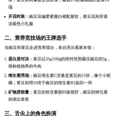
瑙
开花时装
：豌豆花偏爱素雅白裙配紫纹，黄豆花则穿着
淡紫色小礼服
二、营养竞技场的王牌选手
当豌豆和黄豆走进营养擂台，各自亮出看家本领：
蛋白质对决
：黄豆以35g/100g的绝对优势碾压豌豆的5g，
堪称植物界的牛肉
维生素秀场
：豌豆维生素C含量是黄豆的15倍，像个小柑
橘；黄豆则用10倍于豌豆的维生素B1扳回一局
矿物质较量
：黄豆的铁含量能叫板猪肝，豌豆的钾元素
则堪比香蕉
三、舌尖上的角色扮演