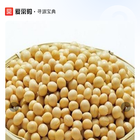
寻源宝典
‹
›