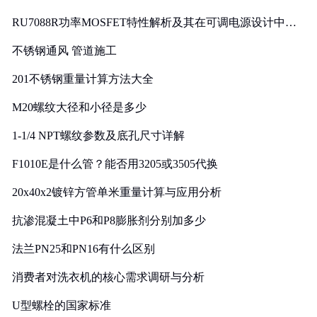
RU7088R功率MOSFET特性解析及其在可调电源设计中的
实践
不锈钢通风 管道施工
201不锈钢重量计算方法大全
M20螺纹大径和小径是多少
1-1/4 NPT螺纹参数及底孔尺寸详解
F1010E是什么管？能否用3205或3505代换
20x40x2镀锌方管单米重量计算与应用分析
抗渗混凝土中P6和P8膨胀剂分别加多少
法兰PN25和PN16有什么区别
消费者对洗衣机的核心需求调研与分析
U型螺栓的国家标准