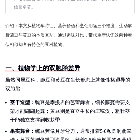
信誉卓著。
介绍：
本文从植物学特征、营养价值和烹饪用途三个维度，生动解
析豌豆与黄豆的本质区别。通过趣味对比，带您重新认识这两种看
似相似却各有特色的豆科植物。
一、植物学上的双胞胎差异
虽然同属豆科，豌豆和黄豆在生长形态上就像性格迥异的
双胞胎：
茎干造型
：豌豆是攀援界的芭蕾舞者，细长藤蔓需要支
架才能翩翩起舞；黄豆则是直立生长的庄稼汉，粗壮茎
干能独立支撑到收获季
果实舞台
：豌豆荚像月牙弯刀，通常排着5-8颗圆润翡翠
珠；黄豆荚则像微型流星锤，藏着2-5粒扁椭圆的金黄玛