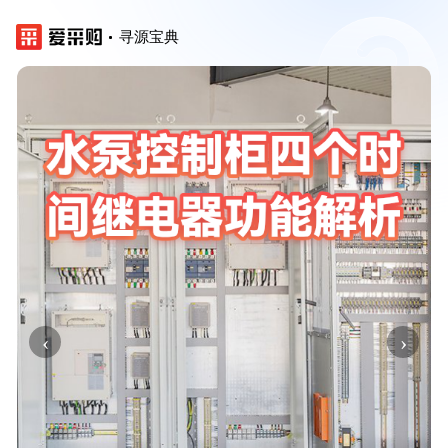
寻源宝典
‹
›