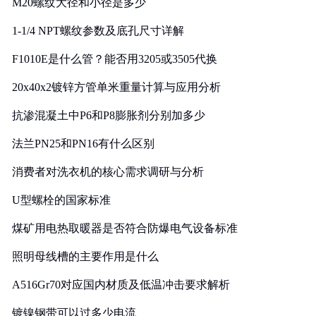
M20螺纹大径和小径是多少
1-1/4 NPT螺纹参数及底孔尺寸详解
F1010E是什么管？能否用3205或3505代换
20x40x2镀锌方管单米重量计算与应用分析
抗渗混凝土中P6和P8膨胀剂分别加多少
法兰PN25和PN16有什么区别
消费者对洗衣机的核心需求调研与分析
U型螺栓的国家标准
煤矿用电热取暖器是否符合防爆电气设备标准
照明母线槽的主要作用是什么
A516Gr70对应国内材质及低温冲击要求解析
镀镍钢带可以过多少电流