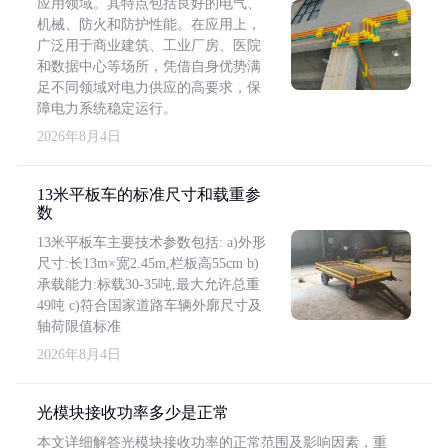
应用领域。其特点包括良好的电气、
机械、防火和防护性能。在应用上，
广泛用于商业建筑、工业厂房、医院
和数据中心等场所，凭借自身优势满
足不同领域对电力供应的高要求，保
障电力系统稳定运行。
2026年8月4日
13米平板车的标准尺寸和载重参
数
13米平板车主要技术参数包括: a)外形
尺寸:长13m×宽2.45m,栏板高55cm b)
承载能力:标载30-35吨,最大允许总重
49吨 c)符合国家道路车辆外廓尺寸及
轴荷限值标准
2026年8月4日
光模块接收功率多少是正常
本文详细解答光模块接收功率的正常范围及影响因素，重