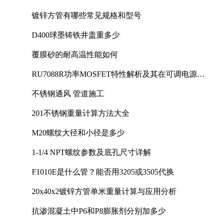
镀锌方管有哪些常见规格和型号
D400球墨铸铁井盖重多少
覆膜砂的耐高温性能如何
RU7088R功率MOSFET特性解析及其在可调电源设
计中的实践
不锈钢通风 管道施工
201不锈钢重量计算方法大全
M20螺纹大径和小径是多少
1-1/4 NPT螺纹参数及底孔尺寸详解
F1010E是什么管？能否用3205或3505代换
20x40x2镀锌方管单米重量计算与应用分析
抗渗混凝土中P6和P8膨胀剂分别加多少