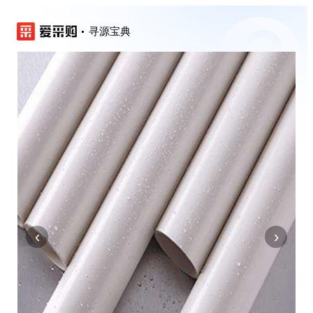
寻源宝典
‹
›