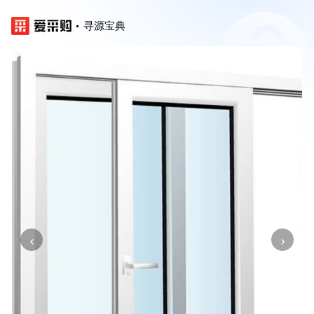
寻源宝典
‹
›