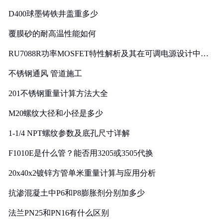
D400球墨铸铁井盖重多少
覆膜砂的耐高温性能如何
RU7088R功率MOSFET特性解析及其在可调电源设计中的
实践
不锈钢通风 管道施工
201不锈钢重量计算方法大全
M20螺纹大径和小径是多少
1-1/4 NPT螺纹参数及底孔尺寸详解
F1010E是什么管？能否用3205或3505代换
20x40x2镀锌方管单米重量计算与应用分析
抗渗混凝土中P6和P8膨胀剂分别加多少
法兰PN25和PN16有什么区别