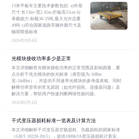
13米平板车主要技术参数包括: a)外形
尺寸:长13m×宽2.45m,栏板高55cm b)
承载能力:标载30-35吨,最大允许总重
49吨 c)符合国家道路车辆外廓尺寸及
轴荷限值标准
2026年8月4日
光模块接收功率多少是正常
本文详细解答光模块接收功率的正常范围及影响因素，重
点分析千兆光模块的收光标准（典型值为-3dBm
至-24dBm），并提供不同速率光模块的参考值表格。同时
解释功率异常的常见原因（如光纤损耗、连接器问题）及
解决方案，帮助用户快速判断网络性能问题。
2026年8月4日
干式变压器损耗标准一览表及计算方法
本文详细解析干式变压器空载损耗、负载损耗的国家标准
（GB/T 10228-2015），提供1000kVA变压器损耗计算实