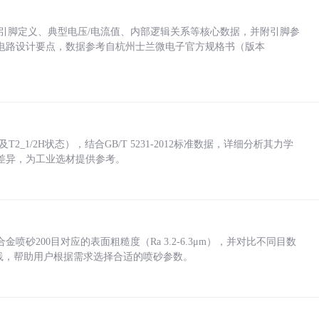
括各引脚定义、典型电压/电流值、内部逻辑关系等核心数据，并附引脚参
电路设计要点，数据参考自杭州士兰微电子官方规格书（版本
_1/2H状态），结合GB/T 5231-2012标准数据，详细分析其力学
差异，为工业选材提供参考。
砂200目对应的表面粗糙度（Ra 3.2-6.3μm），并对比不同目数
业实践，帮助用户根据需求选择合适的喷砂参数。