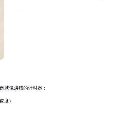
比例就像烘焙的计时器：
酵速度）