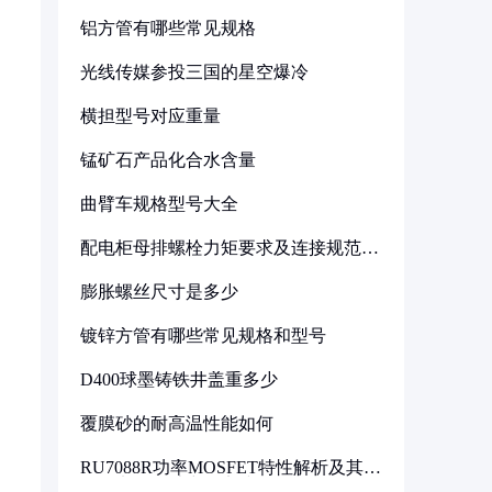
铝方管有哪些常见规格
光线传媒参投三国的星空爆冷
横担型号对应重量
锰矿石产品化合水含量
曲臂车规格型号大全
配电柜母排螺栓力矩要求及连接规范详
解
膨胀螺丝尺寸是多少
镀锌方管有哪些常见规格和型号
D400球墨铸铁井盖重多少
覆膜砂的耐高温性能如何
RU7088R功率MOSFET特性解析及其在
可调电源设计中的实践