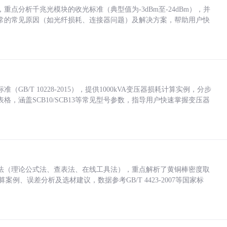
点分析千兆光模块的收光标准（典型值为-3dBm至-24dBm），并
常的常见原因（如光纤损耗、连接器问题）及解决方案，帮助用户快
/T 10228-2015），提供1000kVA变压器损耗计算实例，分步
，涵盖SCB10/SCB13等常见型号参数，指导用户快速掌握变压器
法（理论公式法、查表法、在线工具法），重点解析了黄铜棒密度取
计算案例、误差分析及选材建议，数据参考GB/T 4423-2007等国家标