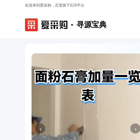
欢迎来到爱采购，百度旗下B2B平台
寻源宝典
‹
›