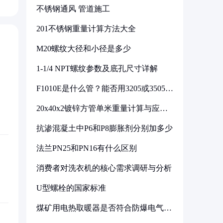
不锈钢通风 管道施工
201不锈钢重量计算方法大全
M20螺纹大径和小径是多少
1-1/4 NPT螺纹参数及底孔尺寸详解
F1010E是什么管？能否用3205或3505代
换
20x40x2镀锌方管单米重量计算与应用
分析
抗渗混凝土中P6和P8膨胀剂分别加多少
法兰PN25和PN16有什么区别
消费者对洗衣机的核心需求调研与分析
U型螺栓的国家标准
煤矿用电热取暖器是否符合防爆电气设
备标准