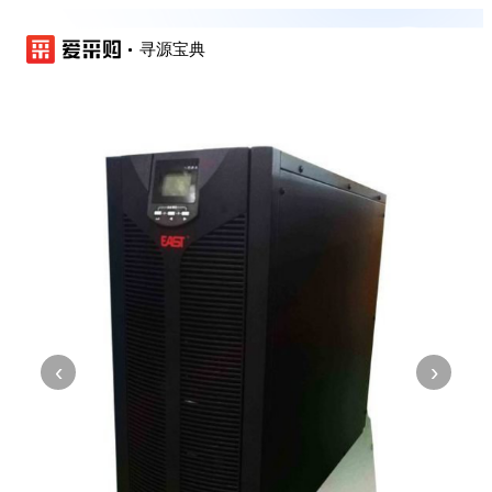
寻源宝典
‹
›