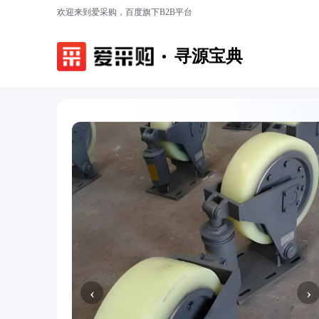
欢迎来到爱采购，百度旗下B2B平台
寻源宝典
‹
›