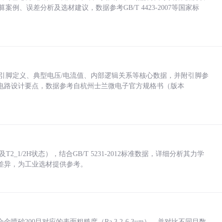
计算案例、误差分析及选材建议，数据参考GB/T 4423-2007等国家标
括各引脚定义、典型电压/电流值、内部逻辑关系等核心数据，并附引脚参
电路设计要点，数据参考自杭州士兰微电子官方规格书（版本
_1/2H状态），结合GB/T 5231-2012标准数据，详细分析其力学
差异，为工业选材提供参考。
砂200目对应的表面粗糙度（Ra 3.2-6.3μm），并对比不同目数