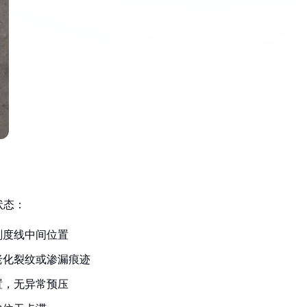
状态：
刻度线中间位置
老化裂纹或渗漏痕迹
置，无异常预压