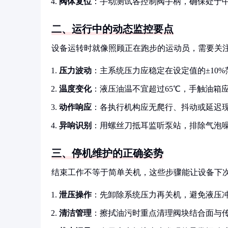
阀体复位
：手动测试各控制阀手柄，确保处于
二、运行中的动态监控要点
设备运转时就像照顾正在跑步的运动员，需要关
压力波动
：主系统压力应稳定在设定值的±10%
温度变化
：液压油温不宜超过65℃，手触油箱
动作响应
：各执行机构应无爬行、抖动或延迟
异响识别
：用螺丝刀抵耳监听泵站，排除气泡
三、停机维护的正确姿势
结束工作不等于简单关机，这些步骤能让设备下
泄压操作
：先卸除系统压力再关机，避免液压
清洁管理
：擦拭油污时重点清理阀块结合面与