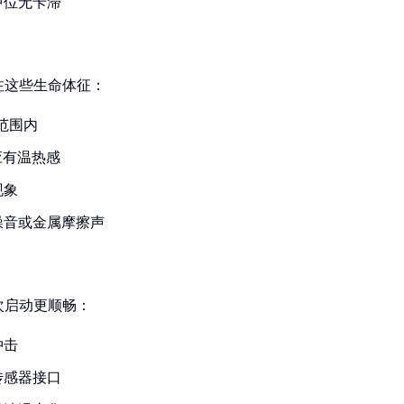
中位无卡滞
注这些生命体征：
范围内
应有温热感
现象
噪音或金属摩擦声
次启动更顺畅：
冲击
传感器接口