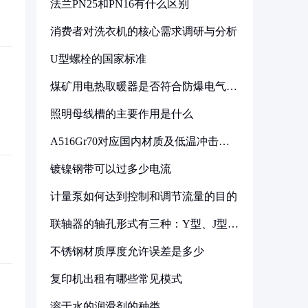
法兰PN25和PN16有什么区别
消费者对洗衣机的核心需求调研与分析
U型螺栓的国家标准
煤矿用电热取暖器是否符合防爆电气设
备标准
照明母线槽的主要作用是什么
A516Gr70对应国内材质及低温冲击要
求解析
镀镍钢带可以过多少电流
计量泵如何达到控制和调节流量的目的
联轴器的轴孔形式有三种：Y型、J型、
Z型
不锈钢材质厚度允许误差是多少
复印机出租有哪些常见模式
溶于水的润滑剂的种类