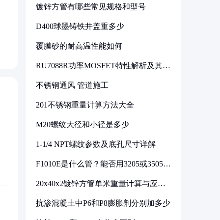
镀锌方管有哪些常见规格和型号
D400球墨铸铁井盖重多少
覆膜砂的耐高温性能如何
RU7088R功率MOSFET特性解析及其在
可调电源设计中的实践
不锈钢通风 管道施工
201不锈钢重量计算方法大全
M20螺纹大径和小径是多少
1-1/4 NPT螺纹参数及底孔尺寸详解
F1010E是什么管？能否用3205或3505代
换
20x40x2镀锌方管单米重量计算与应用
分析
抗渗混凝土中P6和P8膨胀剂分别加多少