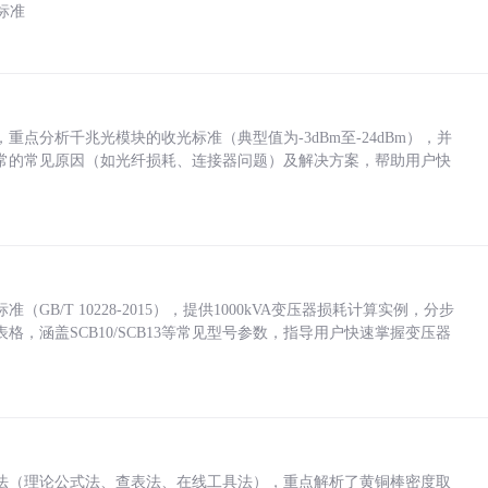
标准
点分析千兆光模块的收光标准（典型值为-3dBm至-24dBm），并
常的常见原因（如光纤损耗、连接器问题）及解决方案，帮助用户快
/T 10228-2015），提供1000kVA变压器损耗计算实例，分步
，涵盖SCB10/SCB13等常见型号参数，指导用户快速掌握变压器
法（理论公式法、查表法、在线工具法），重点解析了黄铜棒密度取