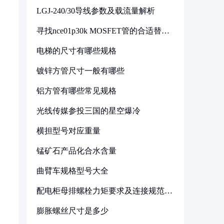
LGJ-240/30导线参数及载流量解析
寻找nce01p30k MOSFET管的合适替代
型号
电梯的尺寸有哪些规格
镀锌方管尺寸一般有哪些
铝方管有哪些常见规格
光线传媒参投三国的星空爆冷
横担型号对应重量
锰矿石产品化合水含量
曲臂车规格型号大全
配电柜母排螺栓力矩要求及连接规范详
解
膨胀螺丝尺寸是多少