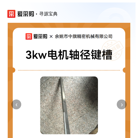
寻源宝典
‹
›