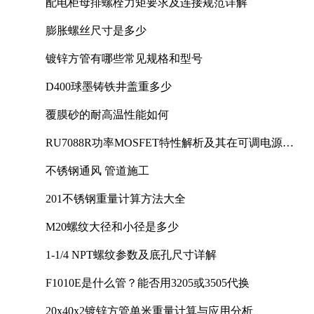
配电柜母排螺栓力矩要求及连接规范详解
膨胀螺丝尺寸是多少
镀锌方管有哪些常见规格和型号
D400球墨铸铁井盖重多少
覆膜砂的耐高温性能如何
RU7088R功率MOSFET特性解析及其在可调电源设
计中的实践
不锈钢通风 管道施工
201不锈钢重量计算方法大全
M20螺纹大径和小径是多少
1-1/4 NPT螺纹参数及底孔尺寸详解
F1010E是什么管？能否用3205或3505代换
20x40x2镀锌方管单米重量计算与应用分析