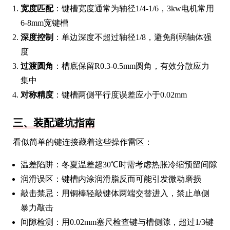
宽度匹配
：键槽宽度通常为轴径1/4-1/6，3kw电机常用
6-8mm宽键槽
深度控制
：单边深度不超过轴径1/8，避免削弱轴体强
度
过渡圆角
：槽底保留R0.3-0.5mm圆角，有效分散应力
集中
对称精度
：键槽两侧平行度误差应小于0.02mm
三、装配避坑指南
看似简单的键连接藏着这些操作雷区：
温差陷阱：冬夏温差超30℃时需考虑热胀冷缩预留间隙
润滑误区：键槽内涂润滑脂反而可能引发微动磨损
敲击禁忌：用铜棒轻敲键体两端交替进入，禁止单侧
暴力敲击
间隙检测：用0.02mm塞尺检查键与槽侧隙，超过1/3键