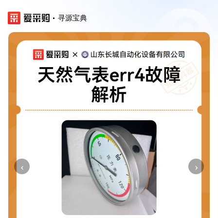
寻源宝典
‹
›