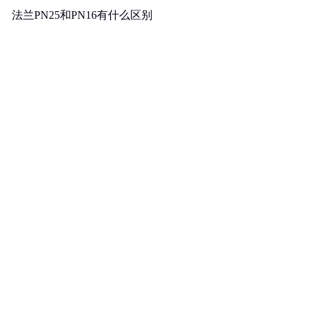
法兰PN25和PN16有什么区别
消费者对洗衣机的核心需求调研与分析
U型螺栓的国家标准
煤矿用电热取暖器是否符合防爆电气设备标准
照明母线槽的主要作用是什么
A516Gr70对应国内材质及低温冲击要求解析
镀镍钢带可以过多少电流
计量泵如何达到控制和调节流量的目的
联轴器的轴孔形式有三种：Y型、J型、Z型
不锈钢材质厚度允许误差是多少
复印机出租有哪些常见模式