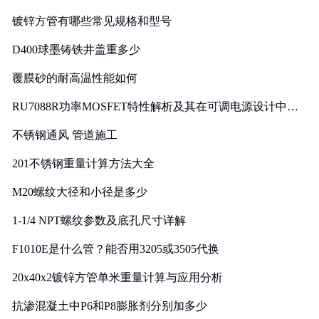
镀锌方管有哪些常见规格和型号
D400球墨铸铁井盖重多少
覆膜砂的耐高温性能如何
RU7088R功率MOSFET特性解析及其在可调电源设计中的
实践
不锈钢通风 管道施工
201不锈钢重量计算方法大全
M20螺纹大径和小径是多少
1-1/4 NPT螺纹参数及底孔尺寸详解
F1010E是什么管？能否用3205或3505代换
20x40x2镀锌方管单米重量计算与应用分析
抗渗混凝土中P6和P8膨胀剂分别加多少