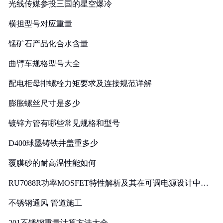
光线传媒参投三国的星空爆冷
横担型号对应重量
锰矿石产品化合水含量
曲臂车规格型号大全
配电柜母排螺栓力矩要求及连接规范详解
膨胀螺丝尺寸是多少
镀锌方管有哪些常见规格和型号
D400球墨铸铁井盖重多少
覆膜砂的耐高温性能如何
RU7088R功率MOSFET特性解析及其在可调电源设计中的
实践
不锈钢通风 管道施工
201不锈钢重量计算方法大全