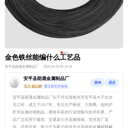
金色铁丝能编什么工艺品
安平县朗晟金属制品厂
·
2026-04-10 02:16:34
安平县朗晟金属制品厂
咨询
进店
法人:赵山林
通过真实性核验
安平县朗晟金属制品厂位于河北省衡水市安平县大子文乡
马江村，成立于2017年，专注生产铁丝、六角网、临时护
栏等金属丝绳制品，拥有丰富的行业经验与技术积累，产
品广泛应用于建筑、交通及公共设施领域，坚持原厂直
供，品质可靠，致力于为客户提供专业高效的金属材料解