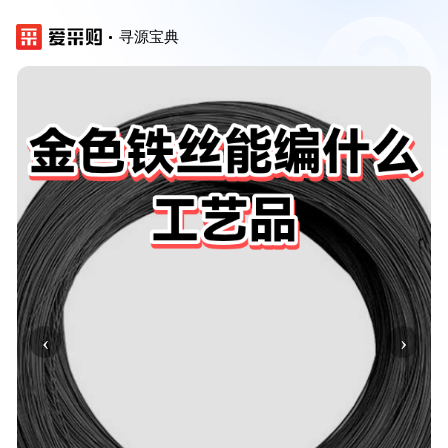
寻源宝典
‹
›