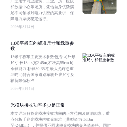
广泛用于商业建筑、工业厂房、医院
和数据中心等场所，凭借自身优势满
足不同领域对电力供应的高要求，保
障电力系统稳定运行。
2026年8月4日
13米平板车的标准尺寸和载重参
数
13米平板车主要技术参数包括: a)外形
尺寸:长13m×宽2.45m,栏板高55cm b)
承载能力:标载30-35吨,最大允许总重
49吨 c)符合国家道路车辆外廓尺寸及
轴荷限值标准
2026年8月4日
光模块接收功率多少是正常
本文详细解答光模块接收功率的正常范围及影响因素，重
点分析千兆光模块的收光标准（典型值为-3dBm
至-24dBm），并提供不同速率光模块的参考值表格。同时