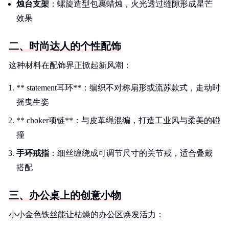
烛台支架
：螺旋造型包裹蜡烛，火光透过缝隙形成星芒
效果
二、时尚达人的个性配饰
这种材料在配饰界正掀起新风潮：
** statement耳环**：编织不对称扇形或流苏款式，走动时
摇曳生姿
** choker项链**：与皮革绳混编，打造工业风与柔美的碰
撞
手环戒指
：细丝缠绕成可调节尺寸的关节戒，适合叠戴
搭配
三、办公桌上的创意小物
小小金色铁丝能让枯燥的办公区焕发活力：