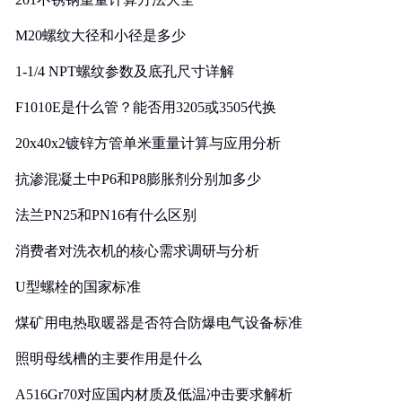
M20螺纹大径和小径是多少
1-1/4 NPT螺纹参数及底孔尺寸详解
F1010E是什么管？能否用3205或3505代换
20x40x2镀锌方管单米重量计算与应用分析
抗渗混凝土中P6和P8膨胀剂分别加多少
法兰PN25和PN16有什么区别
消费者对洗衣机的核心需求调研与分析
U型螺栓的国家标准
煤矿用电热取暖器是否符合防爆电气设备标准
照明母线槽的主要作用是什么
A516Gr70对应国内材质及低温冲击要求解析