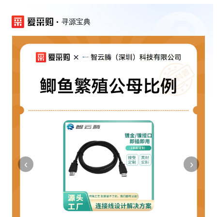
寻源宝典
‹
›