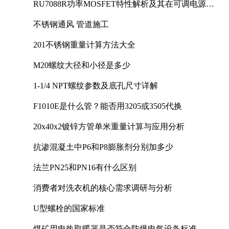
RU7088R功率MOSFET特性解析及其在可调电源设
计中的实践
不锈钢通风 管道施工
201不锈钢重量计算方法大全
M20螺纹大径和小径是多少
1-1/4 NPT螺纹参数及底孔尺寸详解
F1010E是什么管？能否用3205或3505代换
20x40x2镀锌方管单米重量计算与应用分析
抗渗混凝土中P6和P8膨胀剂分别加多少
法兰PN25和PN16有什么区别
消费者对洗衣机的核心需求调研与分析
U型螺栓的国家标准
煤矿用电热取暖器是否符合防爆电气设备标准