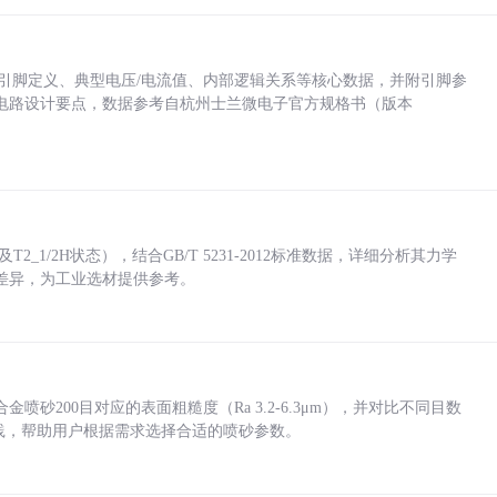
括各引脚定义、典型电压/电流值、内部逻辑关系等核心数据，并附引脚参
电路设计要点，数据参考自杭州士兰微电子官方规格书（版本
_1/2H状态），结合GB/T 5231-2012标准数据，详细分析其力学
差异，为工业选材提供参考。
砂200目对应的表面粗糙度（Ra 3.2-6.3μm），并对比不同目数
业实践，帮助用户根据需求选择合适的喷砂参数。