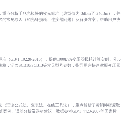
点分析千兆光模块的收光标准（典型值为-3dBm至-24dBm），并
常的常见原因（如光纤损耗、连接器问题）及解决方案，帮助用户快
/T 10228-2015），提供1000kVA变压器损耗计算实例，分步
，涵盖SCB10/SCB13等常见型号参数，指导用户快速掌握变压器
法（理论公式法、查表法、在线工具法），重点解析了黄铜棒密度取
计算案例、误差分析及选材建议，数据参考GB/T 4423-2007等国家标