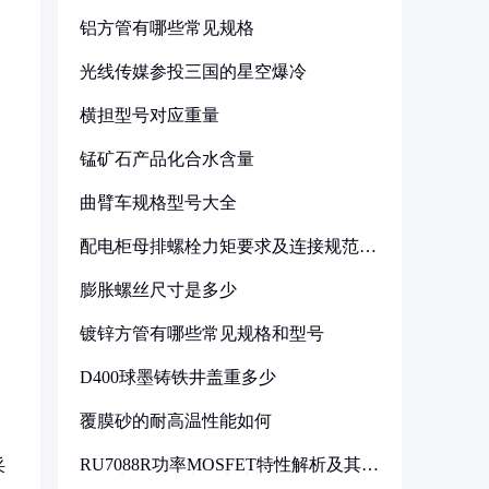
铝方管有哪些常见规格
光线传媒参投三国的星空爆冷
横担型号对应重量
锰矿石产品化合水含量
曲臂车规格型号大全
配电柜母排螺栓力矩要求及连接规范详
解
膨胀螺丝尺寸是多少
镀锌方管有哪些常见规格和型号
D400球墨铸铁井盖重多少
覆膜砂的耐高温性能如何
RU7088R功率MOSFET特性解析及其在
采
可调电源设计中的实践