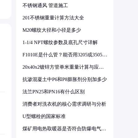
不锈钢通风 管道施工
201不锈钢重量计算方法大全
M20螺纹大径和小径是多少
1-1/4 NPT螺纹参数及底孔尺寸详解
F1010E是什么管？能否用3205或3505代
换
20x40x2镀锌方管单米重量计算与应用
分析
抗渗混凝土中P6和P8膨胀剂分别加多少
法兰PN25和PN16有什么区别
消费者对洗衣机的核心需求调研与分析
U型螺栓的国家标准
煤矿用电热取暖器是否符合防爆电气设
备标准