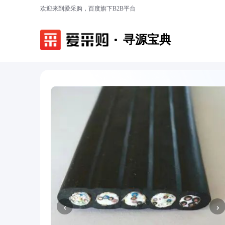
欢迎来到爱采购，百度旗下B2B平台
寻源宝典
‹
›