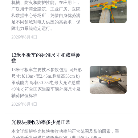
机械、防火和防护性能。在应用上，
广泛用于商业建筑、工业厂房、医院
和数据中心等场所，凭借自身优势满
足不同领域对电力供应的高要求，保
障电力系统稳定运行。
2026年8月4日
13米平板车的标准尺寸和载重参
数
13米平板车主要技术参数包括: a)外形
尺寸:长13m×宽2.45m,栏板高55cm b)
承载能力:标载30-35吨,最大允许总重
49吨 c)符合国家道路车辆外廓尺寸及
轴荷限值标准
2026年8月4日
光模块接收功率多少是正常
本文详细解答光模块接收功率的正常范围及影响因素，重
点分析千兆光模块的收光标准（典型值为-3dBm