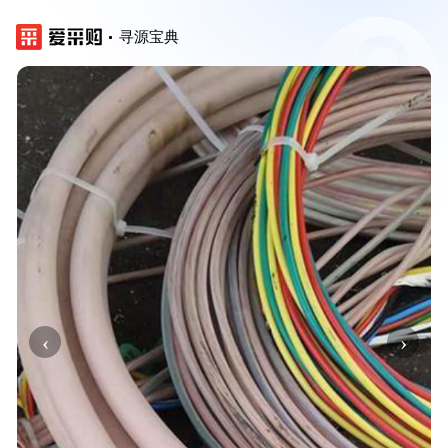
寻源宝典
‹
›