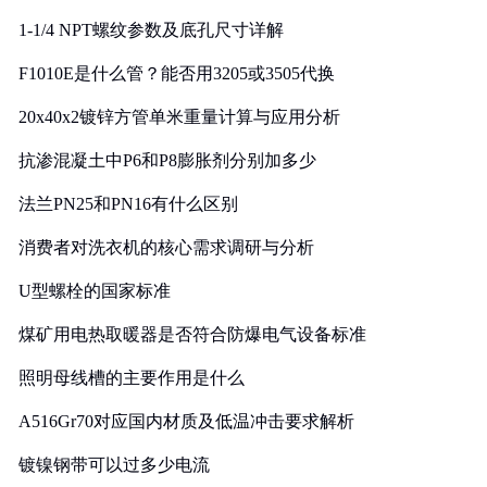
1-1/4 NPT螺纹参数及底孔尺寸详解
F1010E是什么管？能否用3205或3505代换
20x40x2镀锌方管单米重量计算与应用分析
抗渗混凝土中P6和P8膨胀剂分别加多少
法兰PN25和PN16有什么区别
消费者对洗衣机的核心需求调研与分析
U型螺栓的国家标准
煤矿用电热取暖器是否符合防爆电气设备标准
照明母线槽的主要作用是什么
A516Gr70对应国内材质及低温冲击要求解析
镀镍钢带可以过多少电流