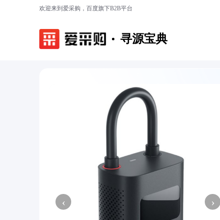
欢迎来到爱采购，百度旗下B2B平台
寻源宝典
‹
›