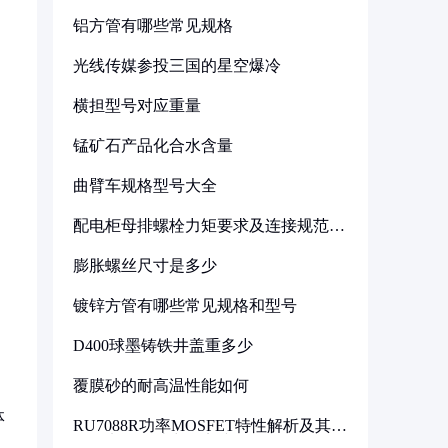
铝方管有哪些常见规格
光线传媒参投三国的星空爆冷
横担型号对应重量
锰矿石产品化合水含量
曲臂车规格型号大全
配电柜母排螺栓力矩要求及连接规范详
解
膨胀螺丝尺寸是多少
镀锌方管有哪些常见规格和型号
D400球墨铸铁井盖重多少
覆膜砂的耐高温性能如何
体
RU7088R功率MOSFET特性解析及其在
可调电源设计中的实践