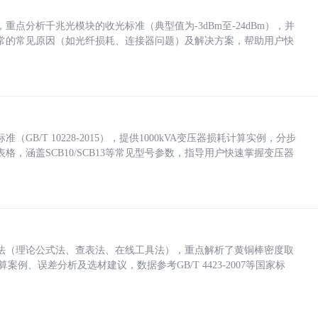
点分析千兆光模块的收光标准（典型值为-3dBm至-24dBm），并
常的常见原因（如光纤损耗、连接器问题）及解决方案，帮助用户快
/T 10228-2015），提供1000kVA变压器损耗计算实例，分步
，涵盖SCB10/SCB13等常见型号参数，指导用户快速掌握变压器
法（理论公式法、查表法、在线工具法），重点解析了黄铜棒密度取
计算案例、误差分析及选材建议，数据参考GB/T 4423-2007等国家标