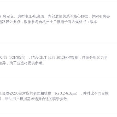
括各引脚定义、典型电压/电流值、内部逻辑关系等核心数据，并附引脚参
电路设计要点，数据参考自杭州士兰微电子官方规格书（版本
_1/2H状态），结合GB/T 5231-2012标准数据，详细分析其力学
差异，为工业选材提供参考。
砂200目对应的表面粗糙度（Ra 3.2-6.3μm），并对比不同目数
业实践，帮助用户根据需求选择合适的喷砂参数。