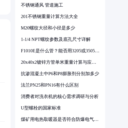
不锈钢通风 管道施工
201不锈钢重量计算方法大全
M20螺纹大径和小径是多少
1-1/4 NPT螺纹参数及底孔尺寸详解
F1010E是什么管？能否用3205或3505代
换
20x40x2镀锌方管单米重量计算与应用
分析
抗渗混凝土中P6和P8膨胀剂分别加多少
法兰PN25和PN16有什么区别
消费者对洗衣机的核心需求调研与分析
U型螺栓的国家标准
煤矿用电热取暖器是否符合防爆电气设
备标准