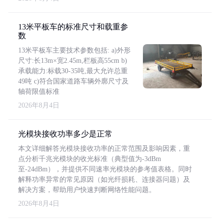
13米平板车的标准尺寸和载重参
数
13米平板车主要技术参数包括: a)外形
尺寸:长13m×宽2.45m,栏板高55cm b)
承载能力:标载30-35吨,最大允许总重
49吨 c)符合国家道路车辆外廓尺寸及
轴荷限值标准
2026年8月4日
光模块接收功率多少是正常
本文详细解答光模块接收功率的正常范围及影响因素，重
点分析千兆光模块的收光标准（典型值为-3dBm
至-24dBm），并提供不同速率光模块的参考值表格。同时
解释功率异常的常见原因（如光纤损耗、连接器问题）及
解决方案，帮助用户快速判断网络性能问题。
2026年8月4日