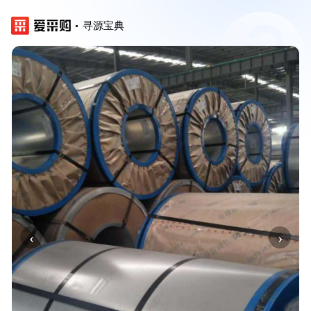
寻源宝典
‹
›