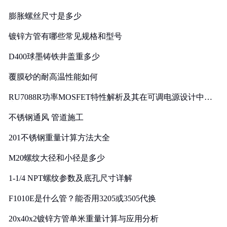
膨胀螺丝尺寸是多少
镀锌方管有哪些常见规格和型号
D400球墨铸铁井盖重多少
覆膜砂的耐高温性能如何
RU7088R功率MOSFET特性解析及其在可调电源设计中的
实践
不锈钢通风 管道施工
201不锈钢重量计算方法大全
M20螺纹大径和小径是多少
1-1/4 NPT螺纹参数及底孔尺寸详解
F1010E是什么管？能否用3205或3505代换
20x40x2镀锌方管单米重量计算与应用分析