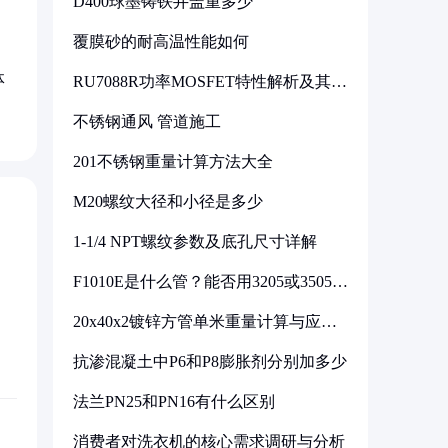
D400球墨铸铁井盖重多少
覆膜砂的耐高温性能如何
体
RU7088R功率MOSFET特性解析及其在
可调电源设计中的实践
不锈钢通风 管道施工
201不锈钢重量计算方法大全
M20螺纹大径和小径是多少
1-1/4 NPT螺纹参数及底孔尺寸详解
F1010E是什么管？能否用3205或3505代
换
20x40x2镀锌方管单米重量计算与应用
分析
抗渗混凝土中P6和P8膨胀剂分别加多少
法兰PN25和PN16有什么区别
消费者对洗衣机的核心需求调研与分析