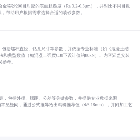
砂200目对应的表面粗糙度（Ra 3.2-6.3μm），并对比不同目数
业实践，帮助用户根据需求选择合适的喷砂参数。
力，包括螺杆直径、钻孔尺寸等参数，并依据专业标准（如《混凝土结
方法和典型数值（如混凝土强度C30下设计值约80kN）。内容涵盖安装
员参考。
底孔计算，包括外径、螺距、公差等关键参数，并提供专业数据来源
孔尺寸的常见疑问，通过公式推导给出精确推荐值（Φ5.18mm），并附加工艺