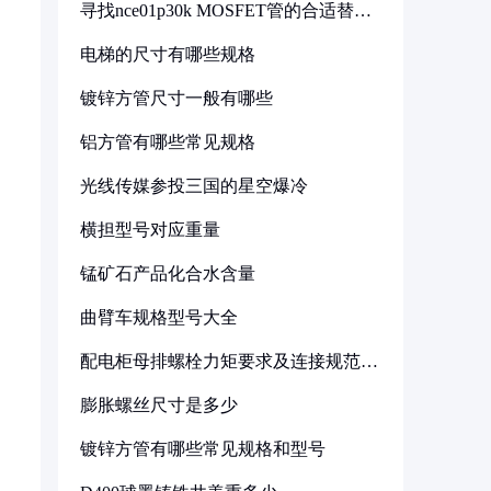
寻找nce01p30k MOSFET管的合适替代
型号
电梯的尺寸有哪些规格
镀锌方管尺寸一般有哪些
铝方管有哪些常见规格
光线传媒参投三国的星空爆冷
横担型号对应重量
锰矿石产品化合水含量
曲臂车规格型号大全
配电柜母排螺栓力矩要求及连接规范详
解
膨胀螺丝尺寸是多少
镀锌方管有哪些常见规格和型号