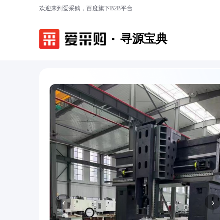
欢迎来到爱采购，百度旗下B2B平台
寻源宝典
‹
›