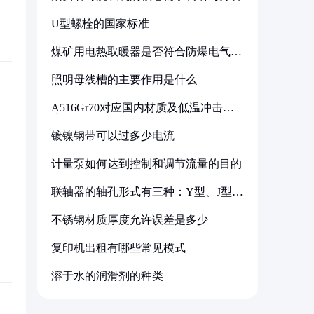
U型螺栓的国家标准
煤矿用电热取暖器是否符合防爆电气设
备标准
照明母线槽的主要作用是什么
A516Gr70对应国内材质及低温冲击要
求解析
镀镍钢带可以过多少电流
计量泵如何达到控制和调节流量的目的
联轴器的轴孔形式有三种：Y型、J型、
Z型
不锈钢材质厚度允许误差是多少
复印机出租有哪些常见模式
溶于水的润滑剂的种类