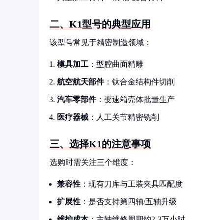
二、K1型号的典型应用
该型号常见于精密制造领域：
模具加工
：型腔曲面精雕
航空航天部件
：钛合金结构件切削
汽车零部件
：变速箱壳体批量生产
医疗器械
：人工关节精密铣削
三、选择K1的注意事项
选购时需关注三个维度：
兼容性
：现有刀库与工装夹具匹配度
扩展性
：是否支持第四轴/五轴升级
维护成本
：主轴维修周期约2-3万小时