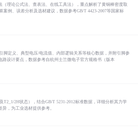
法（理论公式法、查表法、在线工具法），重点解析了黄铜棒密度取
计算案例、误差分析及选材建议，数据参考GB/T 4423-2007等国家标
括各引脚定义、典型电压/电流值、内部逻辑关系等核心数据，并附引脚参
电路设计要点，数据参考自杭州士兰微电子官方规格书（版本
_1/2H状态），结合GB/T 5231-2012标准数据，详细分析其力学
差异，为工业选材提供参考。