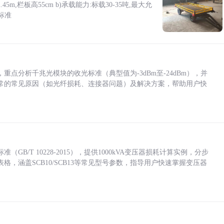
5m,栏板高55cm b)承载能力:标载30-35吨,最大允
标准
点分析千兆光模块的收光标准（典型值为-3dBm至-24dBm），并
常的常见原因（如光纤损耗、连接器问题）及解决方案，帮助用户快
/T 10228-2015），提供1000kVA变压器损耗计算实例，分步
，涵盖SCB10/SCB13等常见型号参数，指导用户快速掌握变压器